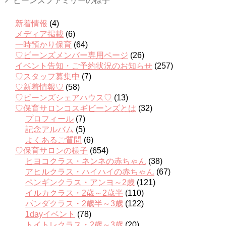
新着情報
(4)
メディア掲載
(6)
一時預かり保育
(64)
♡ビーンズメンバー専用ページ
(26)
イベント告知・ご予約状況のお知らせ
(257)
♡スタッフ募集中
(7)
♡新着情報♡
(58)
♡ビーンズシェアハウス♡
(13)
♡保育サロンコスギビーンズとは
(32)
プロフィール
(7)
記念アルバム
(5)
よくあるご質問
(6)
♡保育サロンの様子
(654)
ヒヨコクラス・ネンネの赤ちゃん
(38)
アヒルクラス・ハイハイの赤ちゃん
(67)
ペンギンクラス・アンヨ～2歳
(121)
イルカクラス・2歳～2歳半
(110)
パンダクラス・2歳半～3歳
(122)
1dayイベント
(78)
トイトレクラス・2歳～3歳
(20)