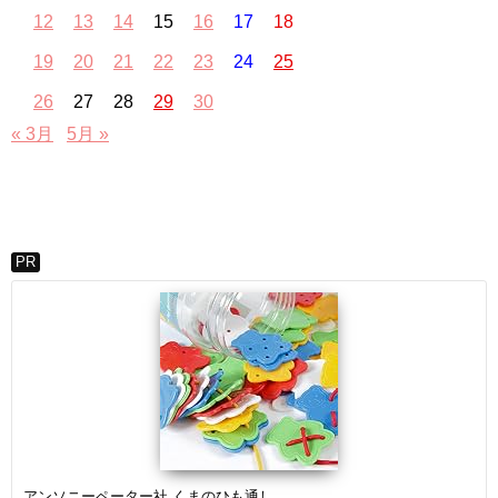
12
13
14
15
16
17
18
19
20
21
22
23
24
25
26
27
28
29
30
« 3月
5月 »
PR
アンソニーペーター社 くまのひも通し