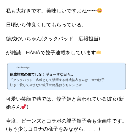
私も大好きです。美味しいですよね〜〜
日頃から仲良くしてもらっている、
徳成ゆいちゃん(クックパッド 広報担当)
が雑誌 HANAで餃子連載をしています
Hanako.tokyo
徳成祐衣の果てしなくギョーザな日々...
「クックパッド」広報として活躍する徳成祐衣さんは、大の餃子
好き！愛してやまない餃子の絶品おうちレシピや...
可愛い笑顔で巷では、餃子姫と言われている彼女(新
婚さん
)
今度、ビーンズとコラボの親子餃子会も企画中です。
(もう少しコロナの様子をみながら。。。)