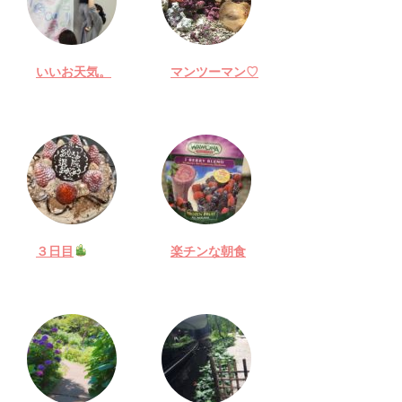
いいお天気。
マンツーマン♡
３日目
楽チンな朝食