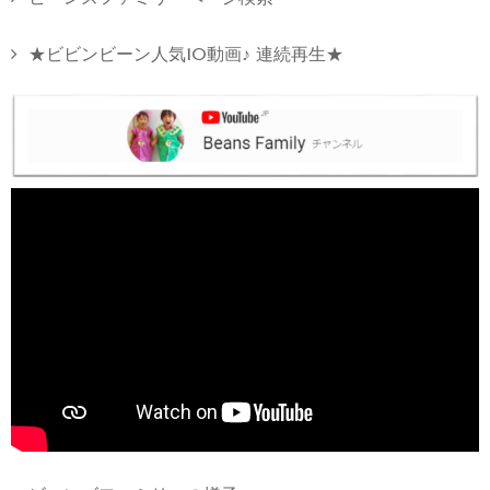
★ビビンビーン人気10動画♪ 連続再生★