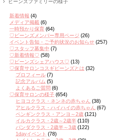
ビーンズファミリーの様子
新着情報
(4)
メディア掲載
(6)
一時預かり保育
(64)
♡ビーンズメンバー専用ページ
(26)
イベント告知・ご予約状況のお知らせ
(257)
♡スタッフ募集中
(7)
♡新着情報♡
(58)
♡ビーンズシェアハウス♡
(13)
♡保育サロンコスギビーンズとは
(32)
プロフィール
(7)
記念アルバム
(5)
よくあるご質問
(6)
♡保育サロンの様子
(654)
ヒヨコクラス・ネンネの赤ちゃん
(38)
アヒルクラス・ハイハイの赤ちゃん
(67)
ペンギンクラス・アンヨ～2歳
(121)
イルカクラス・2歳～2歳半
(110)
パンダクラス・2歳半～3歳
(122)
1dayイベント
(78)