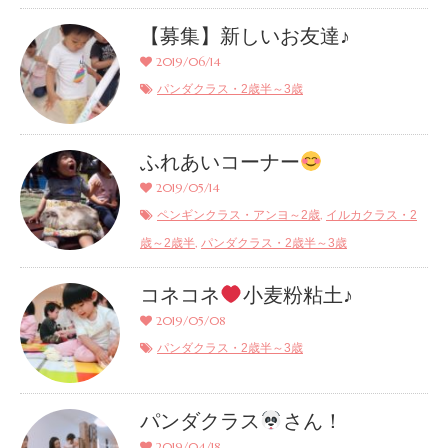
【募集】新しいお友達♪
2019/06/14
パンダクラス・2歳半～3歳
ふれあいコーナー
2019/05/14
,
ペンギンクラス・アンヨ～2歳
イルカクラス・2
,
歳～2歳半
パンダクラス・2歳半～3歳
コネコネ
小麦粉粘土♪
2019/05/08
パンダクラス・2歳半～3歳
パンダクラス
さん！
2019/04/18