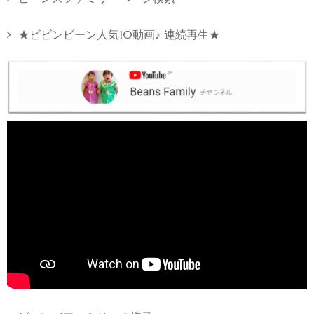
★ビビンビーン人気10動画♪ 連続再生★