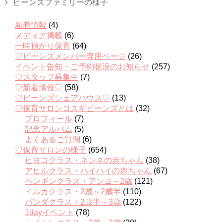
ビーンズファミリーの様子
新着情報
(4)
メディア掲載
(6)
一時預かり保育
(64)
♡ビーンズメンバー専用ページ
(26)
イベント告知・ご予約状況のお知らせ
(257)
♡スタッフ募集中
(7)
♡新着情報♡
(58)
♡ビーンズシェアハウス♡
(13)
♡保育サロンコスギビーンズとは
(32)
プロフィール
(7)
記念アルバム
(5)
よくあるご質問
(6)
♡保育サロンの様子
(654)
ヒヨコクラス・ネンネの赤ちゃん
(38)
アヒルクラス・ハイハイの赤ちゃん
(67)
ペンギンクラス・アンヨ～2歳
(121)
イルカクラス・2歳～2歳半
(110)
パンダクラス・2歳半～3歳
(122)
1dayイベント
(78)