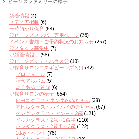
ビーンズファミリーの様子
新着情報
(4)
メディア掲載
(6)
一時預かり保育
(64)
♡ビーンズメンバー専用ページ
(26)
イベント告知・ご予約状況のお知らせ
(257)
♡スタッフ募集中
(7)
♡新着情報♡
(58)
♡ビーンズシェアハウス♡
(13)
♡保育サロンコスギビーンズとは
(32)
プロフィール
(7)
記念アルバム
(5)
よくあるご質問
(6)
♡保育サロンの様子
(654)
ヒヨコクラス・ネンネの赤ちゃん
(38)
アヒルクラス・ハイハイの赤ちゃん
(67)
ペンギンクラス・アンヨ～2歳
(121)
イルカクラス・2歳～2歳半
(110)
パンダクラス・2歳半～3歳
(122)
1dayイベント
(78)