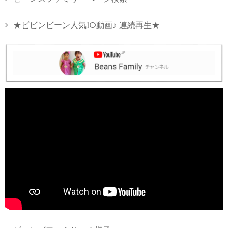
★ビビンビーン人気10動画♪ 連続再生★