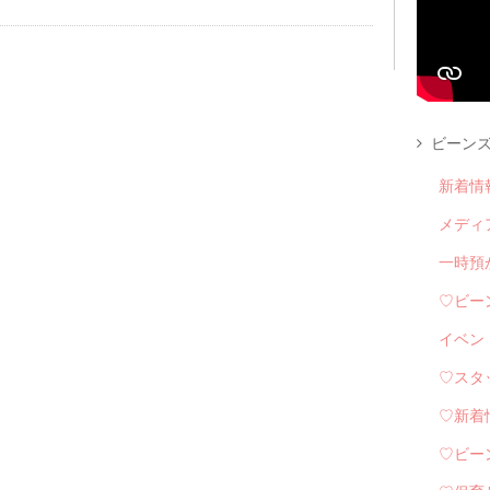
ビーンズ
新着情
メディ
一時預
♡ビー
イベン
♡スタ
♡新着
♡ビー