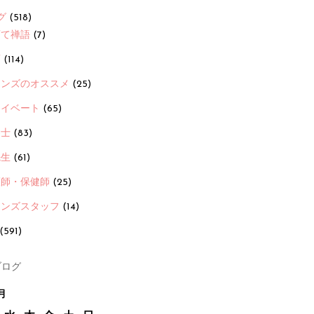
グ
(518)
育て禅語
(7)
画
(114)
ーンズのオススメ
(25)
ライベート
(65)
養士
(83)
先生
(61)
護師・保健師
(25)
ーンズスタッフ
(14)
(591)
ログ
月