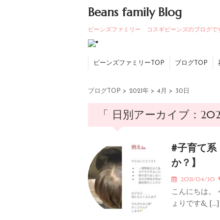
Beans family Blog
ビーンズファミリー コスギビーンズのブログで
ビーンズファミリーTOP
ブログTOP
ブログTOP
>
2021年
>
4月
>
30日
「 日別アーカイブ：202
#子育て系
か？】
2021/04/30
こんにちは。
ょりです& […]