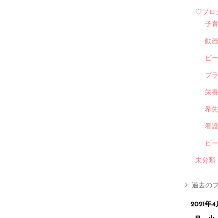
♡ブロ
子
動
ビ
プ
栄
希
看
ビ
未分類
過去のブ
2021年4