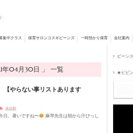
す
募集中クラス
保育サロンコスギビーンズ
一時預かり保育
会社案内
ビーンズ
1年04月30日 」 一覧
★ビビン
 【やらない事リストあります
未分類
 今日、暑いですね〜
麻琴先生は朝から汗びっし