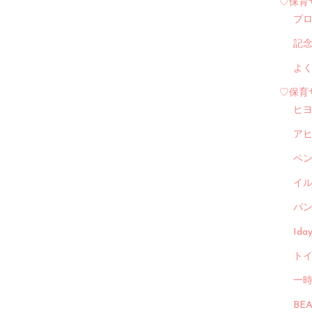
♡保育
プ
記
よ
♡保育
ヒ
ア
ペ
イル
パン
1d
トイ
一
BE