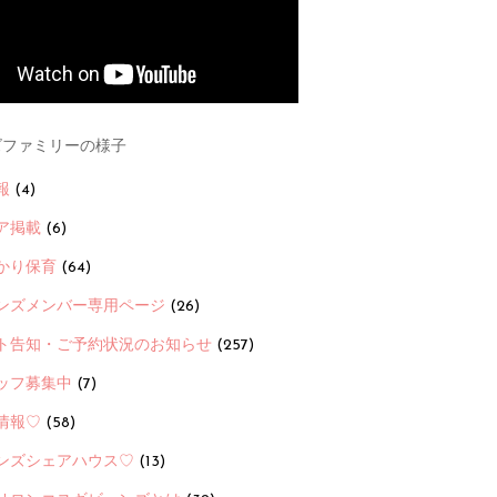
ファミリーの様子
報
(4)
ア掲載
(6)
かり保育
(64)
ンズメンバー専用ページ
(26)
ト告知・ご予約状況のお知らせ
(257)
ッフ募集中
(7)
情報♡
(58)
ンズシェアハウス♡
(13)