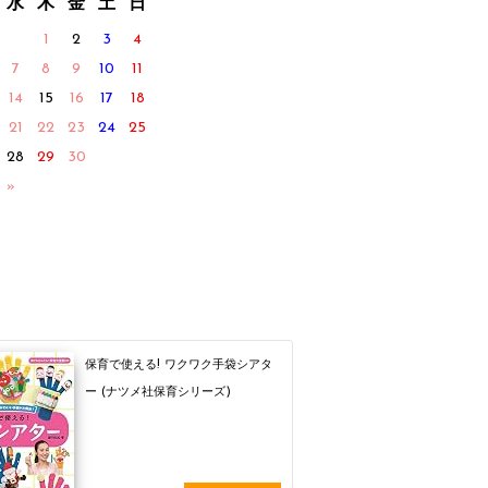
水
木
金
土
日
1
2
3
4
7
8
9
10
11
14
15
16
17
18
21
22
23
24
25
28
29
30
 »
保育で使える! ワクワク手袋シアタ
ー (ナツメ社保育シリーズ)