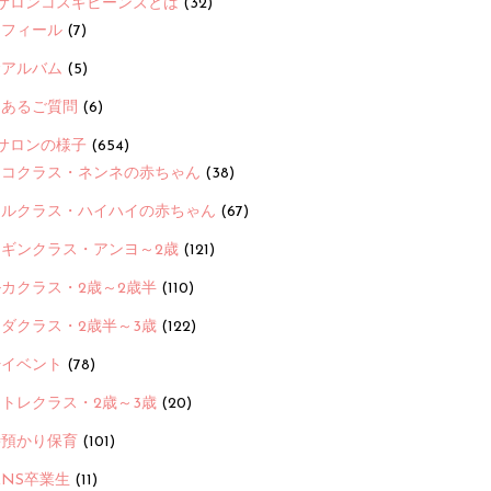
サロンコスギビーンズとは
(32)
ロフィール
(7)
念アルバム
(5)
くあるご質問
(6)
サロンの様子
(654)
ヨコクラス・ネンネの赤ちゃん
(38)
ヒルクラス・ハイハイの赤ちゃん
(67)
ンギンクラス・アンヨ～2歳
(121)
カクラス・2歳～2歳半
(110)
ダクラス・2歳半～3歳
(122)
ayイベント
(78)
トレクラス・2歳～3歳
(20)
時預かり保育
(101)
ANS卒業生
(11)