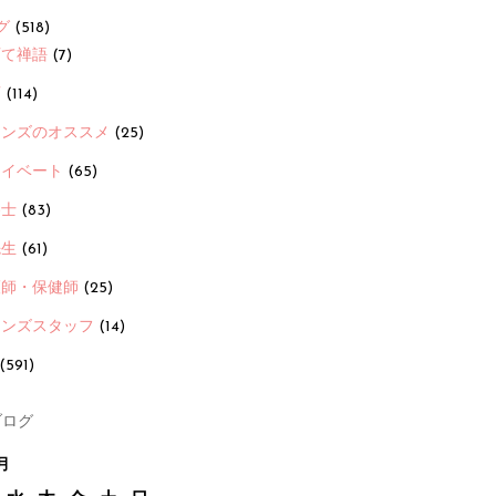
グ
(518)
育て禅語
(7)
画
(114)
ーンズのオススメ
(25)
ライベート
(65)
養士
(83)
先生
(61)
護師・保健師
(25)
ーンズスタッフ
(14)
(591)
ログ
月