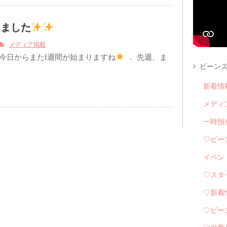
けました
メディア掲載
今日からまた1週間が始まりますね
． 先週、ま
ビーンズ
新着情
メディ
一時預
♡ビー
イベン
♡スタ
♡新着
♡ビー