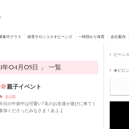
す
募集中クラス
保育サロンコスギビーンズ
一時預かり保育
会社案内
ビーンズ
年04月05日 」 一覧
★ビビン
ら
親子イベント
未分類
 今日の午前中は可愛い7名のお友達が遊びに来てく
参加くださったみなさま！あ […]