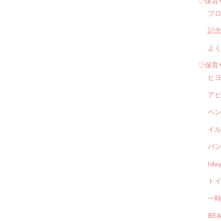
♡保育
プ
記
よ
♡保育
ヒ
ア
ペ
イル
パン
1d
トイ
一
BE