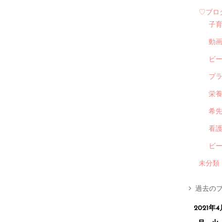
♡ブロ
子
動
ビ
プ
栄
希
看
ビ
未分類
過去のブ
2021年4