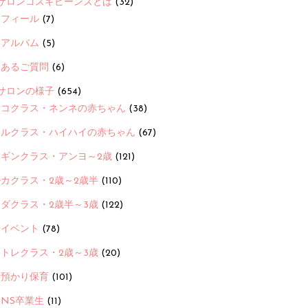
サロンコスギビーンズとは
(32)
ロフィール
(7)
念アルバム
(5)
くあるご質問
(6)
サロンの様子
(654)
ヨコクラス・ネンネの赤ちゃん
(38)
ヒルクラス・ハイハイの赤ちゃん
(67)
ンギンクラス・アンヨ～2歳
(121)
カクラス・2歳～2歳半
(110)
ダクラス・2歳半～3歳
(122)
ayイベント
(78)
トレクラス・2歳～3歳
(20)
時預かり保育
(101)
ANS卒業生
(11)