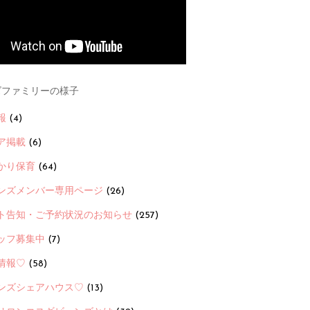
ファミリーの様子
報
(4)
ア掲載
(6)
かり保育
(64)
ンズメンバー専用ページ
(26)
ト告知・ご予約状況のお知らせ
(257)
ッフ募集中
(7)
情報♡
(58)
ンズシェアハウス♡
(13)