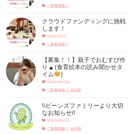
♡新着情報♡
クラウドファンディングに挑戦
します！
2020/10/27
♡新着情報♡
【募集！！】親子でおむすび作
り
(食育絵本の読み聞かせタ
イム
)
2020/09/04
,
♡新着情報♡
未分類
\\ビーンズファミリーより大切
なお知らせ//
2020/09/02
,
♡新着情報♡
未分類