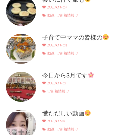
2021/03/07
,
動画
♡新着情報♡
子育て中ママの皆様の
2021/03/02
,
動画
♡新着情報♡
今日から3月です
2021/03/01
♡新着情報♡
慌ただしい動画
2021/02/18
,
動画
♡新着情報♡