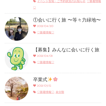
,
イベント告知・ご予約状況のお知らせ
♡新着情報
♡
①会いに行く旅 〜等々力緑地〜
2021/04/20
♡新着情報♡
【募集】みんなに会いに行く旅
2021/04/01
♡新着情報♡
卒業式
2021/03/12
,
♡新着情報♡
未分類