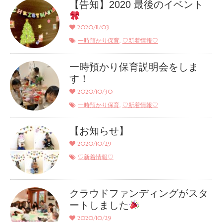
【告知】2020 最後のイベント
2020/11/03
,
一時預かり保育
♡新着情報♡
一時預かり保育説明会をしま
す！
2020/10/30
,
一時預かり保育
♡新着情報♡
【お知らせ】
2020/10/29
♡新着情報♡
クラウドファンディングがスタ
ートしました
2020/10/29