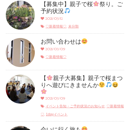
【募集中】親子で桜
祭り。ご
予約状況
2021/03/12
,
♡新着情報♡
未分類
お問い合わせは
2021/03/09
♡新着情報♡
【
親子大募集】親子で桜まつ
りへ遊びにきませんか
2021/03/09
,
イベント告知・ご予約状況のお知らせ
♡新着情報
,
♡
1dayイベント
会いに行く旅も