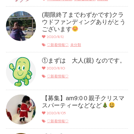
(期限終了までわずかです)クラ
ウドファンディングありがとう
ございます
2020/11/12
,
♡新着情報♡
未分類
①まずは 大人(親) なのです。
2020/11/10
♡新着情報♡
【募集】am9:0０親子クリスマ
スパーティーなどなど
2020/11/05
♡新着情報♡