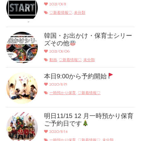
2021/01/11
,
♡新着情報♡
未分類
韓国・お出かけ・保育士シリー
ズその他
2021/01/06
,
,
動画
♡新着情報♡
未分類
本日9:00から予約開始
2020/11/15
,
一時預かり保育
♡新着情報♡
明日11/15 12 月一時預かり保育
ご予約日です
2020/11/14
,
,
一時預かり保育
♡新着情報♡
未分類