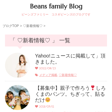
Beans family Blog
ビーンズファミリー コスギビーンズのブログです
ブログTOP
>
♡新着情報♡
>
「 ♡新着情報♡ 」 一覧
Yahoo!ニュースに掲載して」頂
きました。
2022/08/23
,
メディア掲載
♡新着情報♡
【募集中】親子で作ろう
しろ
くまのパンツ。ちぎって、貼る
だけ
2021/05/12