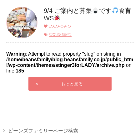
9/4 ご案内と募集
です
食育
WS
2020/09/01
♡新着情報♡
Warning
: Attempt to read property "slug" on string in
/home/beansfamily/blog.beansfamily.co.jp/public_htm
l/wp-content/themes/stinger3forLADY/archive.php
on
line
185
∨ もっと見る
ビーンズファミリーページ検索