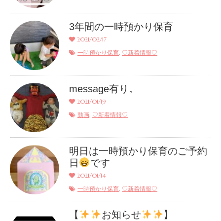
3年間の一時預かり保育
2021/02/17
,
一時預かり保育
♡新着情報♡
message有り。
2021/01/19
,
動画
♡新着情報♡
明日は一時預かり保育のご予約
日
です
2021/01/14
,
一時預かり保育
♡新着情報♡
【
お知らせ
】