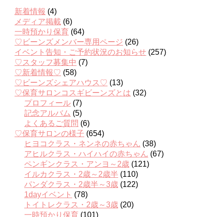
新着情報
(4)
メディア掲載
(6)
一時預かり保育
(64)
♡ビーンズメンバー専用ページ
(26)
イベント告知・ご予約状況のお知らせ
(257)
♡スタッフ募集中
(7)
♡新着情報♡
(58)
♡ビーンズシェアハウス♡
(13)
♡保育サロンコスギビーンズとは
(32)
プロフィール
(7)
記念アルバム
(5)
よくあるご質問
(6)
♡保育サロンの様子
(654)
ヒヨコクラス・ネンネの赤ちゃん
(38)
アヒルクラス・ハイハイの赤ちゃん
(67)
ペンギンクラス・アンヨ～2歳
(121)
イルカクラス・2歳～2歳半
(110)
パンダクラス・2歳半～3歳
(122)
1dayイベント
(78)
トイトレクラス・2歳～3歳
(20)
一時預かり保育
(101)