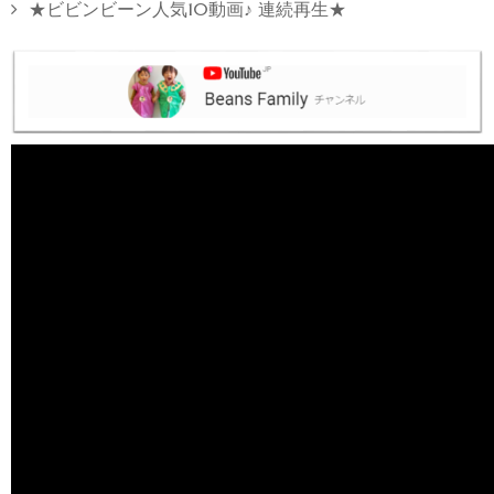
★ビビンビーン人気10動画♪ 連続再生★