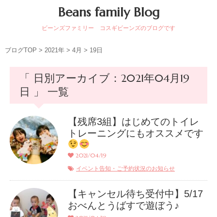
Beans family Blog
ビーンズファミリー コスギビーンズのブログです
ブログTOP
>
2021年
>
4月
>
19日
「 日別アーカイブ：2021年04月19
日 」 一覧
【残席3組】はじめてのトイレ
トレーニングにもオススメです
2021/04/19
イベント告知・ご予約状況のお知らせ
【キャンセル待ち受付中】5/17
おべんとうばすで遊ぼう♪