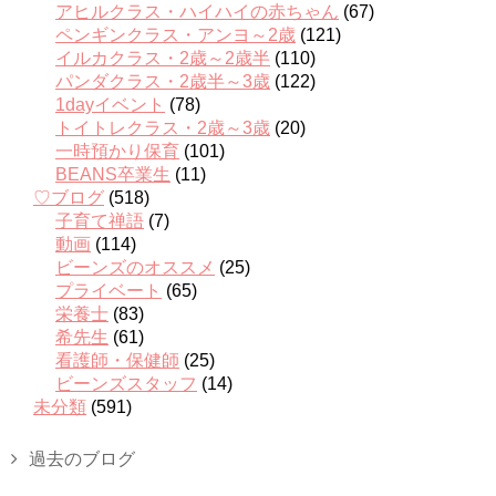
アヒルクラス・ハイハイの赤ちゃん
(67)
ペンギンクラス・アンヨ～2歳
(121)
イルカクラス・2歳～2歳半
(110)
パンダクラス・2歳半～3歳
(122)
1dayイベント
(78)
トイトレクラス・2歳～3歳
(20)
一時預かり保育
(101)
BEANS卒業生
(11)
♡ブログ
(518)
子育て禅語
(7)
動画
(114)
ビーンズのオススメ
(25)
プライベート
(65)
栄養士
(83)
希先生
(61)
看護師・保健師
(25)
ビーンズスタッフ
(14)
未分類
(591)
過去のブログ