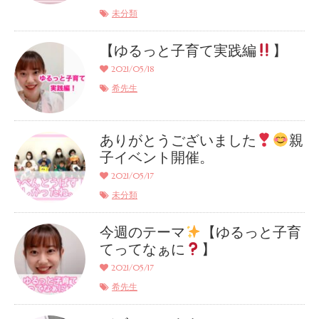
未分類
【ゆるっと子育て実践編
】
2021/05/18
希先生
ありがとうございました
親
子イベント開催。
2021/05/17
未分類
今週のテーマ
【ゆるっと子育
てってなぁに
】
2021/05/17
希先生