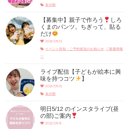
未分類
【募集中】親子で作ろう
しろ
くまのパンツ。ちぎって、貼る
だけ
2021/05/12
,
イベント告知・ご予約状況のお知らせ
♡新着情報
♡
ライブ配信【子どもが絵本に興
味を持つコツ
】
2021/05/12
未分類
明日5/12 のインスタライブ(昼
の部)ご案内
2021/05/11