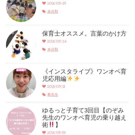
2021/05/25
未分類
保育士オススメ。言葉のかけ方
2021/05/24
未分類
《インスタライブ》ワンオペ育
児応用編
2021/05/21
希先生
ゆるっと子育て3回目【のぞみ
先生のワンオペ育児の乗り越え
術
】
2021/05/19