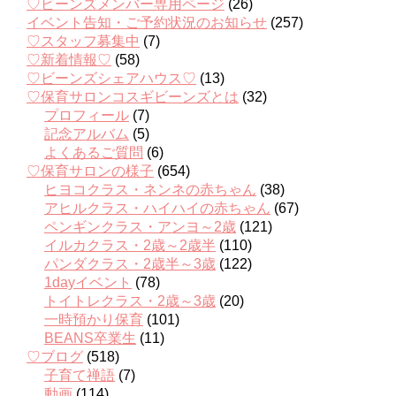
♡ビーンズメンバー専用ページ
(26)
イベント告知・ご予約状況のお知らせ
(257)
♡スタッフ募集中
(7)
♡新着情報♡
(58)
♡ビーンズシェアハウス♡
(13)
♡保育サロンコスギビーンズとは
(32)
プロフィール
(7)
記念アルバム
(5)
よくあるご質問
(6)
♡保育サロンの様子
(654)
ヒヨコクラス・ネンネの赤ちゃん
(38)
アヒルクラス・ハイハイの赤ちゃん
(67)
ペンギンクラス・アンヨ～2歳
(121)
イルカクラス・2歳～2歳半
(110)
パンダクラス・2歳半～3歳
(122)
1dayイベント
(78)
トイトレクラス・2歳～3歳
(20)
一時預かり保育
(101)
BEANS卒業生
(11)
♡ブログ
(518)
子育て禅語
(7)
動画
(114)