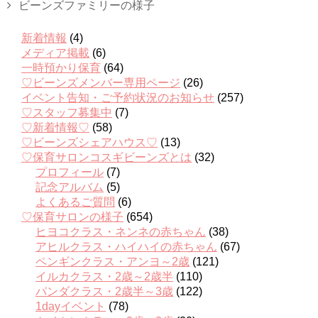
ビーンズファミリーの様子
新着情報
(4)
メディア掲載
(6)
一時預かり保育
(64)
♡ビーンズメンバー専用ページ
(26)
イベント告知・ご予約状況のお知らせ
(257)
♡スタッフ募集中
(7)
♡新着情報♡
(58)
♡ビーンズシェアハウス♡
(13)
♡保育サロンコスギビーンズとは
(32)
プロフィール
(7)
記念アルバム
(5)
よくあるご質問
(6)
♡保育サロンの様子
(654)
ヒヨコクラス・ネンネの赤ちゃん
(38)
アヒルクラス・ハイハイの赤ちゃん
(67)
ペンギンクラス・アンヨ～2歳
(121)
イルカクラス・2歳～2歳半
(110)
パンダクラス・2歳半～3歳
(122)
1dayイベント
(78)