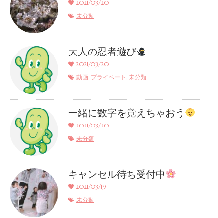
2021/03/20
未分類
大人の忍者遊び
2021/03/20
,
,
動画
プライベート
未分類
一緒に数字を覚えちゃおう
2021/03/20
未分類
キャンセル待ち受付中
2021/03/19
未分類