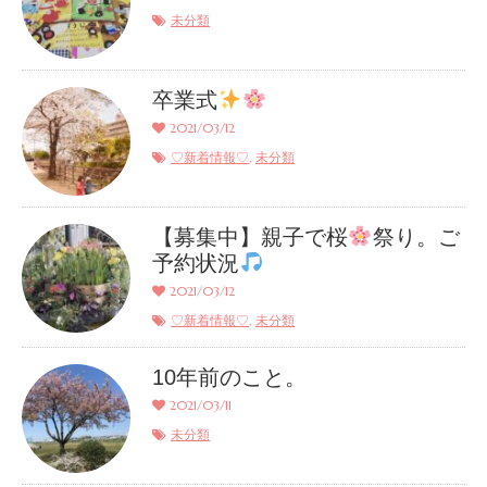
未分類
卒業式
2021/03/12
,
♡新着情報♡
未分類
【募集中】親子で桜
祭り。ご
予約状況
2021/03/12
,
♡新着情報♡
未分類
10年前のこと。
2021/03/11
未分類