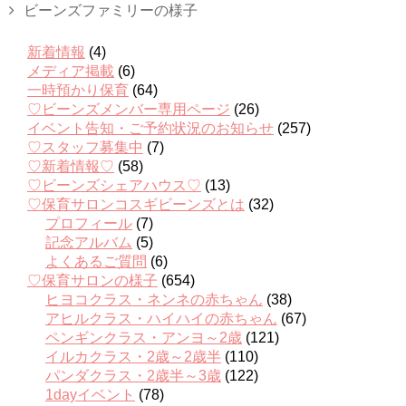
ビーンズファミリーの様子
新着情報
(4)
メディア掲載
(6)
一時預かり保育
(64)
♡ビーンズメンバー専用ページ
(26)
イベント告知・ご予約状況のお知らせ
(257)
♡スタッフ募集中
(7)
♡新着情報♡
(58)
♡ビーンズシェアハウス♡
(13)
♡保育サロンコスギビーンズとは
(32)
プロフィール
(7)
記念アルバム
(5)
よくあるご質問
(6)
♡保育サロンの様子
(654)
ヒヨコクラス・ネンネの赤ちゃん
(38)
アヒルクラス・ハイハイの赤ちゃん
(67)
ペンギンクラス・アンヨ～2歳
(121)
イルカクラス・2歳～2歳半
(110)
パンダクラス・2歳半～3歳
(122)
1dayイベント
(78)