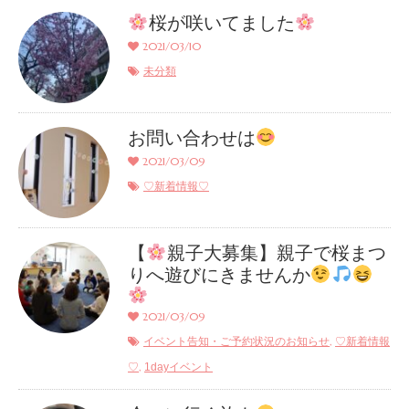
桜が咲いてました
2021/03/10
未分類
お問い合わせは
2021/03/09
♡新着情報♡
【
親子大募集】親子で桜まつ
りへ遊びにきませんか
2021/03/09
,
イベント告知・ご予約状況のお知らせ
♡新着情報
,
♡
1dayイベント