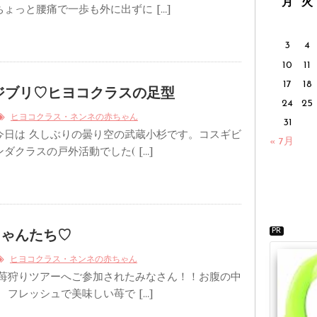
月
火
ょっと腰痛で一歩も外に出ずに […]
3
4
10
11
17
18
ジブリ♡ヒヨコクラスの足型
24
25
ヒヨコクラス・ネンネの赤ちゃん
31
今日は 久しぶりの曇り空の武蔵小杉です。コスギビ
« 7月
ダクラスの戸外活動でした( […]
PR
ちゃんたち♡
ヒヨコクラス・ネンネの赤ちゃん
 苺狩りツアーへご参加されたみなさん！！お腹の中
 フレッシュで美味しい苺で […]