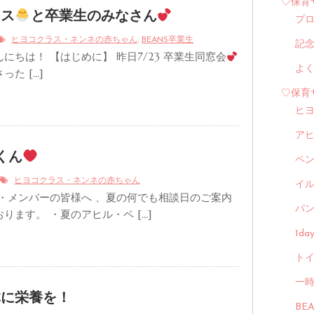
♡保育
ラス
と卒業生のみなさん
プ
,
ヒヨコクラス・ネンネの赤ちゃん
BEANS卒業生
記
にちは！ 【はじめに】 昨日7/23 卒業生同窓会
よ
た […]
♡保育
ヒ
ア
くん
ペ
ヒヨコクラス・ネンネの赤ちゃん
イル
 ・メンバーの皆様へ 、夏の何でも相談日のご案内
パン
ります。 ・夏のアヒル・ペ […]
1d
トイ
一
体に栄養を！
BE