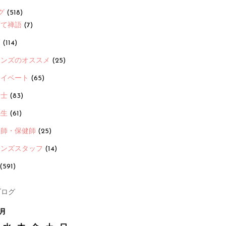
グ
(518)
育て禅語
(7)
画
(114)
ーンズのオススメ
(25)
ライベート
(65)
養士
(83)
先生
(61)
護師・保健師
(25)
ーンズスタッフ
(14)
(591)
ログ
8月