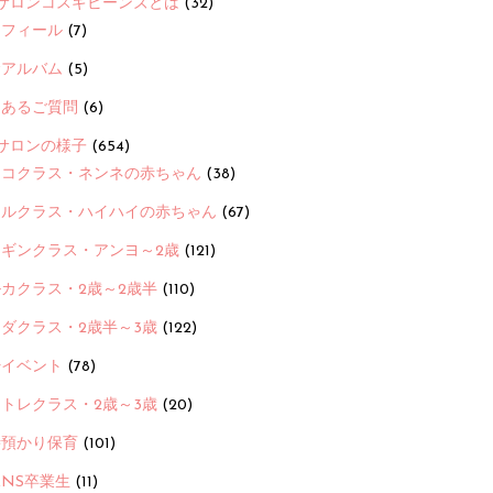
サロンコスギビーンズとは
(32)
ロフィール
(7)
念アルバム
(5)
くあるご質問
(6)
サロンの様子
(654)
ヨコクラス・ネンネの赤ちゃん
(38)
ヒルクラス・ハイハイの赤ちゃん
(67)
ンギンクラス・アンヨ～2歳
(121)
カクラス・2歳～2歳半
(110)
ダクラス・2歳半～3歳
(122)
ayイベント
(78)
トレクラス・2歳～3歳
(20)
時預かり保育
(101)
ANS卒業生
(11)