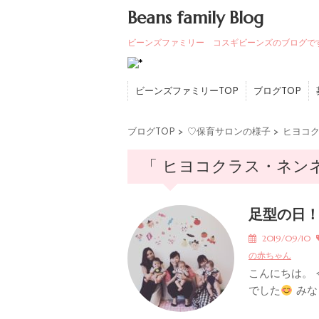
Beans family Blog
ビーンズファミリー コスギビーンズのブログで
ビーンズファミリーTOP
ブログTOP
ブログTOP
>
♡保育サロンの様子
>
ヒヨコ
「 ヒヨコクラス・ネンネ
足型の日
2019/09/10
の赤ちゃん
こんにちは。
でした
みなさ