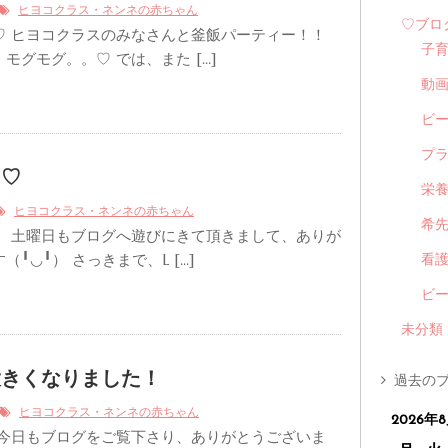
ヒヨコクラス・ネンネの赤ちゃん
♡ブロ
♡ ヒヨコクラスのみなさんと釜飯パーティー！！
子
モグモグ。。♡ では、また […]
動
ビ
プ
ツ♡
栄
ヒヨコクラス・ネンネの赤ちゃん
希
！ 土曜日もブログへ遊びにきて頂きまして、ありが
╹◡╹） さっきまで、L […]
看
ビ
未分類
大きくなりました！
過去のブ
ヒヨコクラス・ネンネの赤ちゃん
2026年
 今日もブログをご覧下さり、ありがとうございま