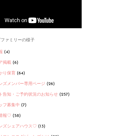
ファミリーの様子
報
(4)
ア掲載
(6)
かり保育
(64)
ンズメンバー専用ページ
(26)
ト告知・ご予約状況のお知らせ
(257)
ッフ募集中
(7)
情報♡
(58)
ンズシェアハウス♡
(13)