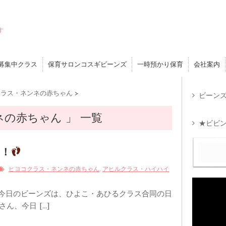
す
募集中クラス
保育サロンコスギビーンズ
一時預かり保育
会社案内
クラス・ネンネの赤ちゃん
>
ビーンズ
の赤ちゃん 」 一覧
★ビビン
！！
,
ヒヨコクラス・ネンネの赤ちゃん
アヒルクラス・ハイハイ
 今日のビーンズは、ひよこ・あひるクラス合同の日
ん、今日 […]