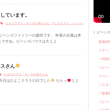
ちしています。
9
,
ヒヨコクラス・ネンネの赤ちゃん
アヒルクラス・ハイハイ
ビーンズ
 ビーンズファミリーの森田です。 昨夜の台風は本
ですね。ビーンズハウスは大 […]
新着情
メディ
一時預
ラスさん
♡ビー
ヒヨコクラス・ネンネの赤ちゃん
イベン
 今日はひよこクラスの日でした
ちらっ
[…]
♡スタ
♡新着
♡ビー