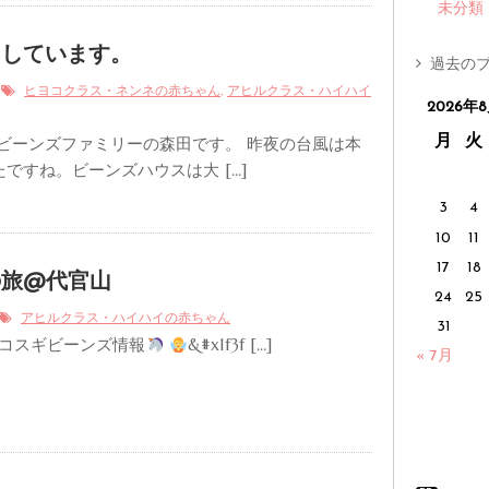
未分類
ちしています。
過去のブ
9
,
ヒヨコクラス・ネンネの赤ちゃん
アヒルクラス・ハイハイ
2026年
月
火
 ビーンズファミリーの森田です。 昨夜の台風は本
ですね。ビーンズハウスは大 […]
3
4
10
11
17
18
の旅@代官山
24
25
アヒルクラス・ハイハイの赤ちゃん
31
 コスギビーンズ情報
&#x1f3f […]
« 7月