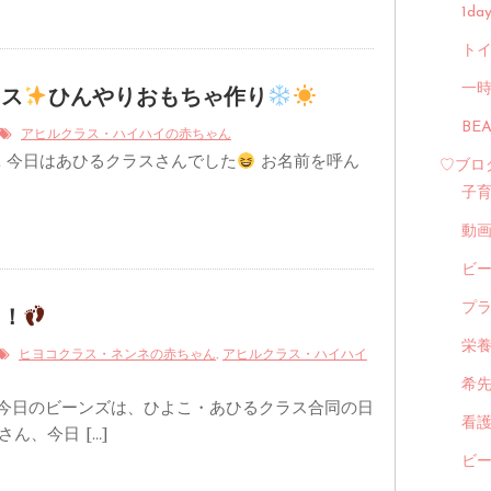
1d
トイ
一
ラス
ひんやりおもちゃ作り
BE
アヒルクラス・ハイハイの赤ちゃん
. 今日はあひるクラスさんでした
お名前を呼ん
♡ブロ
子
動
ビ
プ
！！
栄
,
ヒヨコクラス・ネンネの赤ちゃん
アヒルクラス・ハイハイ
希
 今日のビーンズは、ひよこ・あひるクラス合同の日
看
ん、今日 […]
ビ