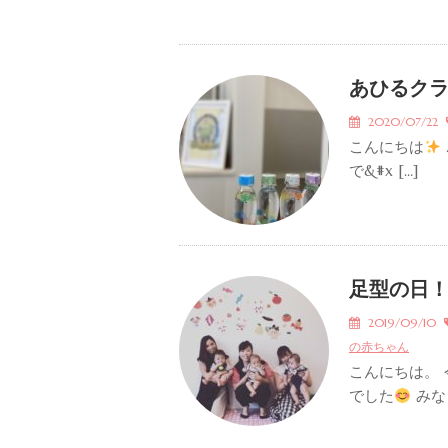
あひるク
2020/07/22
こんにちは
で&#x […]
足型の日
2019/09/10
の赤ちゃん
こんにちは。
でした
みなさ