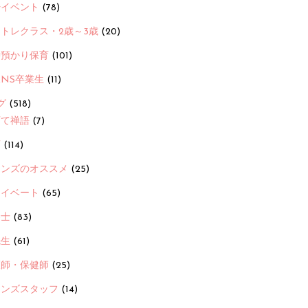
ayイベント
(78)
トレクラス・2歳～3歳
(20)
時預かり保育
(101)
ANS卒業生
(11)
グ
(518)
育て禅語
(7)
画
(114)
ーンズのオススメ
(25)
ライベート
(65)
養士
(83)
先生
(61)
護師・保健師
(25)
ーンズスタッフ
(14)