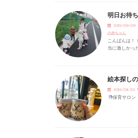
明日お待
2019/09/0
の赤ちゃん
こんばんは！
当に激しかった
絵本探し
2019/08/20
保育サロン