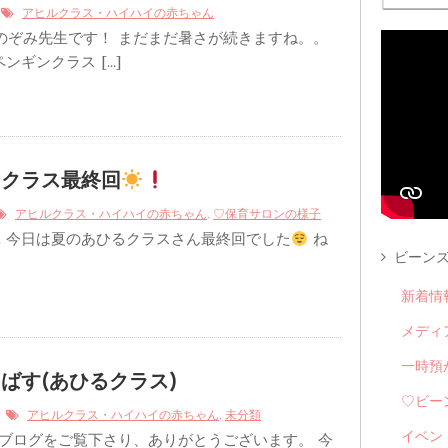
6
アヒルクラス・ハイハイの赤ちゃん
のぞみ先生です！ まだまだ暑さが続きますね。。
ンギンクラス […]
るクラス最終回
,
アヒルクラス・ハイハイの赤ちゃん
♡保育サロンの様子
. 今日は夏のあひるクラスさん最終回でした
ね
ビーンズ
新着情
メディ
一時預
ばす(あひるクラス)
♡ビー
4
,
アヒルクラス・ハイハイの赤ちゃん
未分類
イベン
ブログをご覧下さり、ありがとうございます。 今