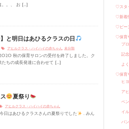
。、 お […]
♡スタ
♡新着
♡ビー
♡保育
せ】と明日はあひるクラスの日
プ
3
,
アヒルクラス・ハイハイの赤ちゃん
未分類
記
2020 秋の保育サロンの受付を終了しました。ク
たちの成長発達に合わせて […]
よ
♡保育
ヒ
ア
ラス
夏祭り
ペ
アヒルクラス・ハイハイの赤ちゃん
イル
今日はあひるクラスさんの夏祭りでした
. みん
パン