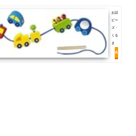
お話
ビー
ズ・
くる
ま
Amazon