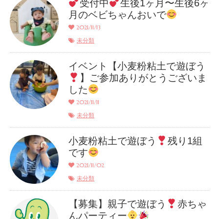
受付中
生後1ヶ月〜生後6ヶ
月のベビちゃんおいで
2021/11/13
未分類
イベント【小麦粉粘土で遊ぼう
】ご参加ありがとうございま
した
2021/11/11
未分類
小麦粉粘土で遊ぼう
残り1組
です
2021/11/02
未分類
【募集】親子で遊ぼう
赤ちゃ
んパーティー