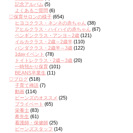
記念アルバム
(5)
よくあるご質問
(6)
♡保育サロンの様子
(654)
ヒヨコクラス・ネンネの赤ちゃん
(38)
アヒルクラス・ハイハイの赤ちゃん
(67)
ペンギンクラス・アンヨ～2歳
(121)
イルカクラス・2歳～2歳半
(110)
パンダクラス・2歳半～3歳
(122)
1dayイベント
(78)
トイトレクラス・2歳～3歳
(20)
一時預かり保育
(101)
BEANS卒業生
(11)
♡ブログ
(518)
子育て禅語
(7)
動画
(114)
ビーンズのオススメ
(25)
プライベート
(65)
栄養士
(83)
希先生
(61)
看護師・保健師
(25)
ビーンズスタッフ
(14)