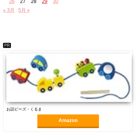
26
27
28
29
30
« 3月
5月 »
PR
お話ビーズ・くるま
Amazon