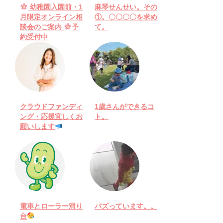
幼稚園入園前・1
麻琴せんせい。その
月限定オンライン相
①。〇〇〇〇を求め
談会のご案内
予
て。
約受付中
クラウドファンディ
1歳さんができるコ
ング・応援宜しくお
ト。
願いします
電車とローラー滑り
バズっています。。
台