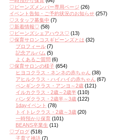
一時預かり保育
(64)
♡ビーンズメンバー専用ページ
(26)
イベント告知・ご予約状況のお知らせ
(257)
♡スタッフ募集中
(7)
♡新着情報♡
(58)
♡ビーンズシェアハウス♡
(13)
♡保育サロンコスギビーンズとは
(32)
プロフィール
(7)
記念アルバム
(5)
よくあるご質問
(6)
♡保育サロンの様子
(654)
ヒヨコクラス・ネンネの赤ちゃん
(38)
アヒルクラス・ハイハイの赤ちゃん
(67)
ペンギンクラス・アンヨ～2歳
(121)
イルカクラス・2歳～2歳半
(110)
パンダクラス・2歳半～3歳
(122)
1dayイベント
(78)
トイトレクラス・2歳～3歳
(20)
一時預かり保育
(101)
BEANS卒業生
(11)
♡ブログ
(518)
子育て禅語
(7)