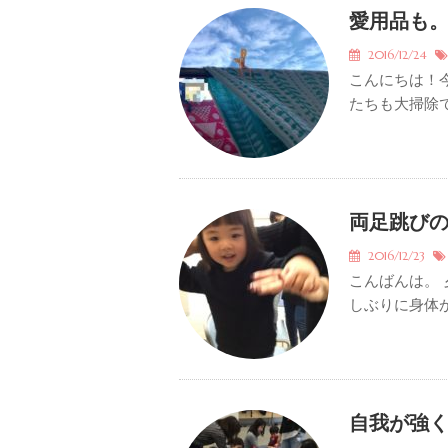
愛用品も
2016/12/24
こんにちは！
たちも大掃除で
両足跳びの
2016/12/23
こんばんは。
しぶりに身体が
自我が強