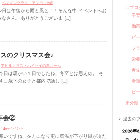
ペンギンクラス・アンヨ～2歳
♡ブロ
今日は午後から雨と風と！！そんな中 イベントへお
子
なさん、ありがとうございま […]
動
ビ
プ
スのクリスマス会♪
栄
アヒルクラス・ハイハイの赤ちゃん
希
 今日は暖かい１日でしたね。冬至とは思えぬ。 そ
４コ歳下の女子と都内で話し […]
看
ビ
未分類
年会②
過去のブ
1dayイベント
2026年
 寒いですね、夕方になり更に気温が下がり風が冷た