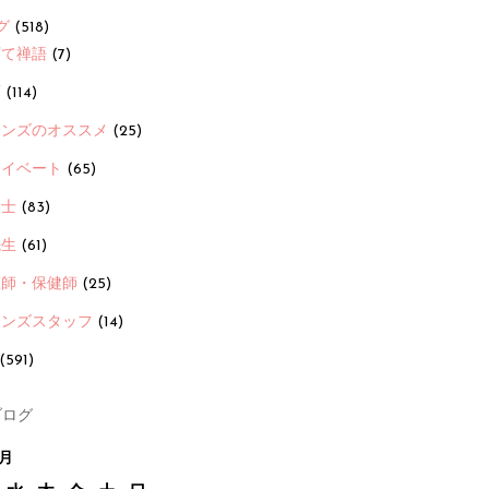
グ
(518)
育て禅語
(7)
画
(114)
ーンズのオススメ
(25)
ライベート
(65)
養士
(83)
先生
(61)
護師・保健師
(25)
ーンズスタッフ
(14)
(591)
ログ
8月