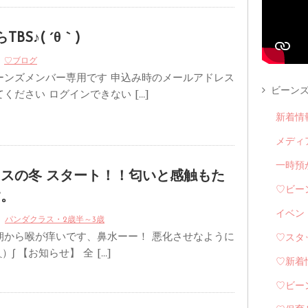
BS♪( ´θ｀)
♡ブログ
ーンズメンバー専用です 申込み時のメールアドレス
ビーンズ
ください ログインできない […]
新着情
メディ
一時預
スの冬 スタート！！匂いと感触もた
♡ビー
す。
イベン
パンダクラス・2歳半～3歳
朝から喉が痒いです、鼻水ーー！ 悪化させなように
♡スタ
）ʃ 【お知らせ】 全 […]
♡新着
♡ビー