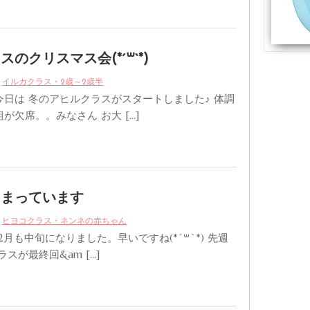
のクリスマス会(*´꒳`*)
イルカクラス・2歳～2歳半
日は 冬のアヒルクラスがスタートしました♪ 体調
が欠席。。みなさん お大 […]
じまっています
ヒヨコクラス・ネンネの赤ちゃん
2月も中旬になりました。早いですね(*´꒳`*) 先週
スが最終回&am […]