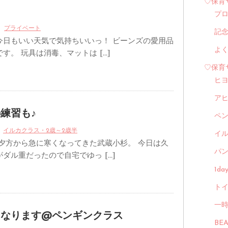
♡保育
。
プ
プライベート
記
今日もいい天気で気持ちいいっ！ ビーンズの愛用品
よ
す。 玩具は消毒、マットは […]
♡保育
ヒ
ア
練習も♪
ペ
イルカクラス・2歳～2歳半
イル
 夕方から急に寒くなってきた武蔵小杉。 今日は久
パン
ダル重だったので自宅でゆっ […]
1d
トイ
一
くなります@ペンギンクラス
BE