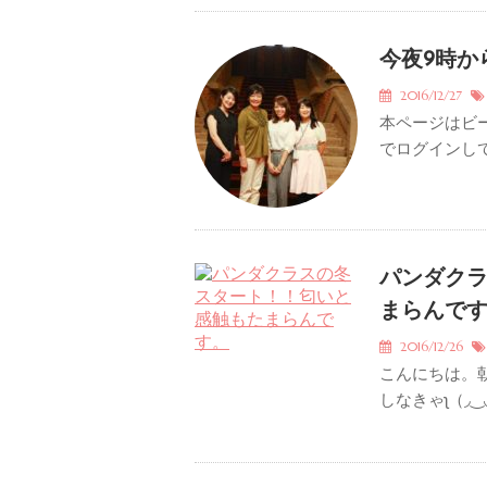
今夜9時からT
2016/12/27
本ページはビ
でログインして
パンダクラ
まらんで
2016/12/26
こんにちは。
しなきゃʅ（◞‿◟