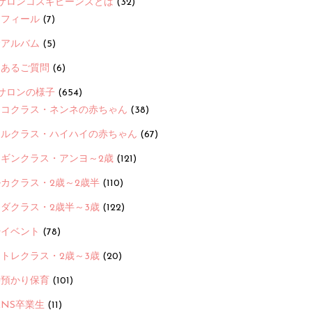
サロンコスギビーンズとは
(32)
ロフィール
(7)
念アルバム
(5)
くあるご質問
(6)
サロンの様子
(654)
ヨコクラス・ネンネの赤ちゃん
(38)
ヒルクラス・ハイハイの赤ちゃん
(67)
ンギンクラス・アンヨ～2歳
(121)
カクラス・2歳～2歳半
(110)
ダクラス・2歳半～3歳
(122)
ayイベント
(78)
トレクラス・2歳～3歳
(20)
時預かり保育
(101)
ANS卒業生
(11)