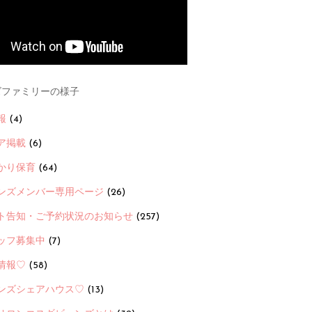
ファミリーの様子
報
(4)
ア掲載
(6)
かり保育
(64)
ンズメンバー専用ページ
(26)
ト告知・ご予約状況のお知らせ
(257)
ッフ募集中
(7)
情報♡
(58)
ンズシェアハウス♡
(13)