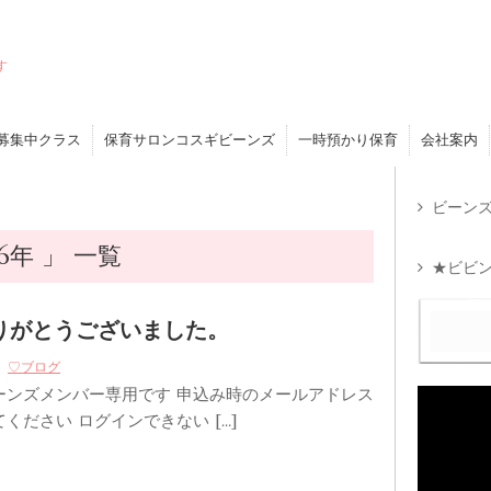
す
募集中クラス
保育サロンコスギビーンズ
一時預かり保育
会社案内
ビーンズ
6年 」 一覧
★ビビン
 ありがとうございました。
♡ブログ
ーンズメンバー専用です 申込み時のメールアドレス
ください ログインできない […]