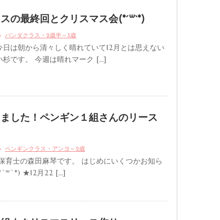
の最終回とクリスマス会(*´꒳`*)
パンダクラス・2歳半～3歳
今日は朝から清々しく晴れていて12月とは思えない
杉です。 今週は晴れマーク […]
しました！ペンギン１組さんのリース
ペンギンクラス・アンヨ～2歳
 保育士の森田麻琴です。 はじめにいくつかお知ら
`*) ★12月22 […]