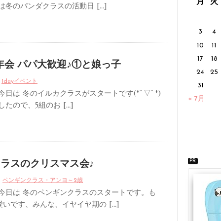
月
火
は冬のパンダクラスの活動日 […]
3
4
10
11
17
18
忘年会 パパ大歓迎♪①と娘っ子
24
25
1dayイベント
31
今日は 冬のイルカクラスがスタートです(*ﾟ▽ﾟ*)
« 7月
たので、5組のお […]
PR
ラスのクリスマス会♪
ペンギンクラス・アンヨ～2歳
 今日は 冬のペンギンクラスのスタートです。も
いです、みんな、イヤイヤ期の […]