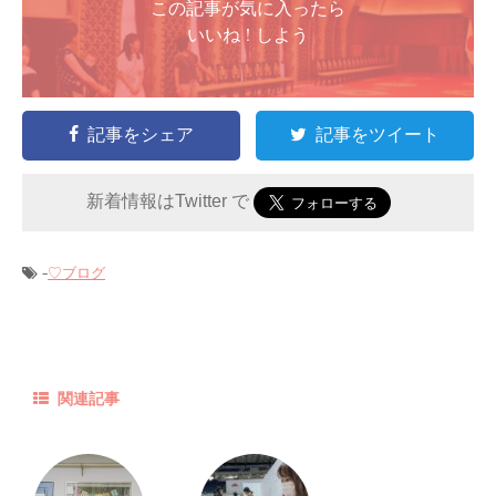
この記事が気に入ったら
いいね ! しよう
記事をシェア
記事をツイート
新着情報はTwitter で
-
♡ブログ
関連記事