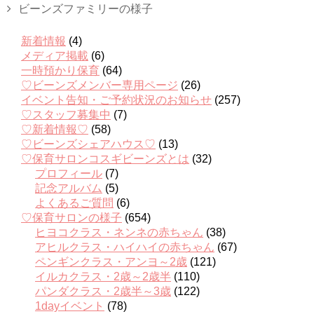
ビーンズファミリーの様子
新着情報
(4)
メディア掲載
(6)
一時預かり保育
(64)
♡ビーンズメンバー専用ページ
(26)
イベント告知・ご予約状況のお知らせ
(257)
♡スタッフ募集中
(7)
♡新着情報♡
(58)
♡ビーンズシェアハウス♡
(13)
♡保育サロンコスギビーンズとは
(32)
プロフィール
(7)
記念アルバム
(5)
よくあるご質問
(6)
♡保育サロンの様子
(654)
ヒヨコクラス・ネンネの赤ちゃん
(38)
アヒルクラス・ハイハイの赤ちゃん
(67)
ペンギンクラス・アンヨ～2歳
(121)
イルカクラス・2歳～2歳半
(110)
パンダクラス・2歳半～3歳
(122)
1dayイベント
(78)