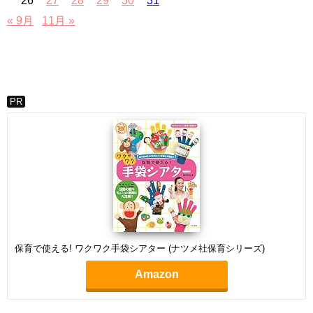
26
27
28
29
30
31
« 9月
11月 »
PR
保育で使える! ワクワク手袋シアター (ナツメ社保育シリーズ)
Amazon