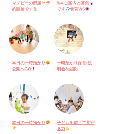
マメピーの部屋
予
9/4 ご案内と募集
約開始です
です
食育WS
本日の一時預かり
一時預かり保育•説
公園へGO
明会&面談♪
本日の一時預かり
子どもを信じて見守
る力