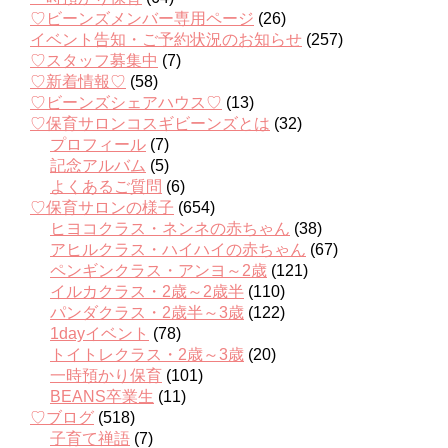
♡ビーンズメンバー専用ページ
(26)
イベント告知・ご予約状況のお知らせ
(257)
♡スタッフ募集中
(7)
♡新着情報♡
(58)
♡ビーンズシェアハウス♡
(13)
♡保育サロンコスギビーンズとは
(32)
プロフィール
(7)
記念アルバム
(5)
よくあるご質問
(6)
♡保育サロンの様子
(654)
ヒヨコクラス・ネンネの赤ちゃん
(38)
アヒルクラス・ハイハイの赤ちゃん
(67)
ペンギンクラス・アンヨ～2歳
(121)
イルカクラス・2歳～2歳半
(110)
パンダクラス・2歳半～3歳
(122)
1dayイベント
(78)
トイトレクラス・2歳～3歳
(20)
一時預かり保育
(101)
BEANS卒業生
(11)
♡ブログ
(518)
子育て禅語
(7)