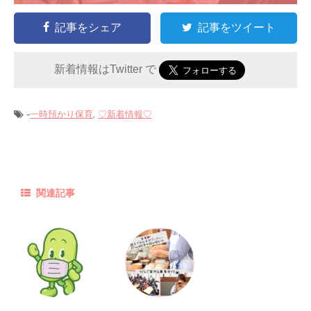
記事をシェア
記事をツイート
新着情報はTwitter で
-
,
一時預かり保育
♡新着情報♡
関連記事