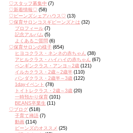
♡スタッフ募集中
(7)
♡新着情報♡
(58)
♡ビーンズシェアハウス♡
(13)
♡保育サロンコスギビーンズとは
(32)
プロフィール
(7)
記念アルバム
(5)
よくあるご質問
(6)
♡保育サロンの様子
(654)
ヒヨコクラス・ネンネの赤ちゃん
(38)
アヒルクラス・ハイハイの赤ちゃん
(67)
ペンギンクラス・アンヨ～2歳
(121)
イルカクラス・2歳～2歳半
(110)
パンダクラス・2歳半～3歳
(122)
1dayイベント
(78)
トイトレクラス・2歳～3歳
(20)
一時預かり保育
(101)
BEANS卒業生
(11)
♡ブログ
(518)
子育て禅語
(7)
動画
(114)
ビーンズのオススメ
(25)