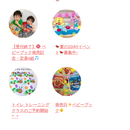
【受付終了】
ベ
夏の1DAYイベン
ビーブック発売記
ト
募集中♪
念・定員4組
トイレ トレーニング
発売日
ベビーブッ
クラスのご予約開始
ク
^_^