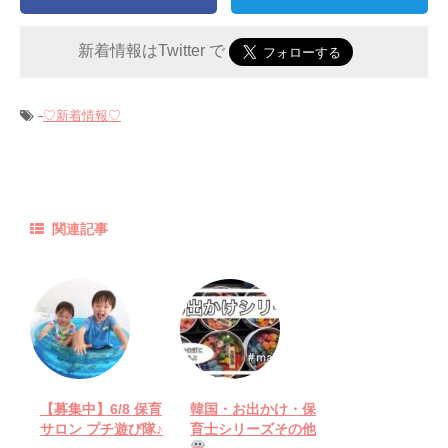
新着情報はTwitter で
-
♡新着情報♡
関連記事
【募集中】6/8 保育
韓国・お出かけ・保
サロン プチ遊び隊♪
育士シリーズその他