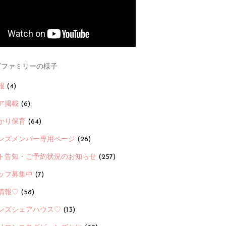
ファミリーの様子
報
(4)
ア掲載
(6)
かり保育
(64)
ンズメンバー専用ページ
(26)
ト告知・ご予約状況のお知らせ
(257)
ッフ募集中
(7)
情報♡
(58)
ンズシェアハウス♡
(13)