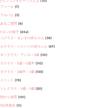
サロンコスギビーンズとは
(32)
ロフィール
(7)
念アルバム
(5)
くあるご質問
(6)
サロンの様子
(654)
ヨコクラス・ネンネの赤ちゃん
(38)
ヒルクラス・ハイハイの赤ちゃん
(67)
ンギンクラス・アンヨ～2歳
(121)
カクラス・2歳～2歳半
(110)
ダクラス・2歳半～3歳
(122)
ayイベント
(78)
トレクラス・2歳～3歳
(20)
時預かり保育
(101)
ANS卒業生
(11)