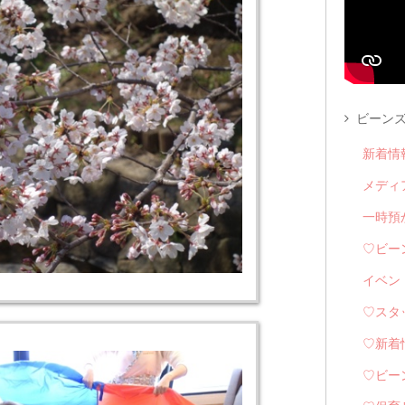
ビーンズ
新着情
メディ
一時預
♡ビー
イベン
♡スタ
♡新着
♡ビー