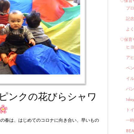
♡保育
プ
記
よ
♡保育
ヒ
ア
ペ
イル
パン
ピンクの花びらシャワ
1d
トイ
年の春は、はじめてのコロナに向き合い、早いもの
一
BE