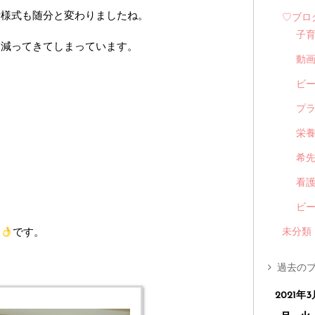
活様式も随分と変わりましたね。
♡ブロ
子
も減ってきてしまっています。
動
ビ
プ
栄
希
看
ビ
ー
です。
未分類
過去のブ
2021年3