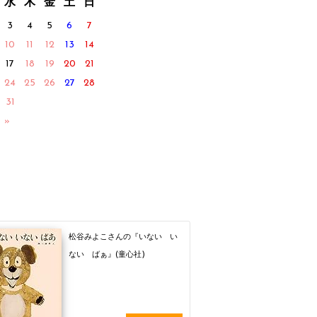
水
木
金
土
日
3
4
5
6
7
10
11
12
13
14
17
18
19
20
21
24
25
26
27
28
31
 »
松谷みよこさんの『いない い
ない ばぁ』(童心社)