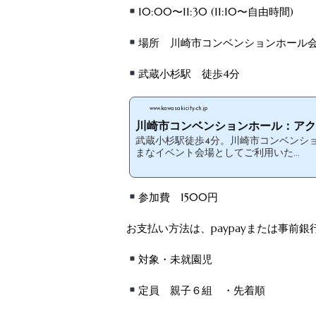
10:00〜11:30 (11:10〜自由時間)
場所 川崎市コンベンションホール会
武蔵小杉駅 徒歩4分
www.kawasakicity-ch.jp
川崎市コンベンションホール：アク
武蔵小杉駅徒歩4分。川崎市コンベンシ
まなイベント会場としてご利用いた...
参加費 1500円
お支払い方法は、paypayまたは事前
対象・未就園児
定員 親子６組 ・先着順