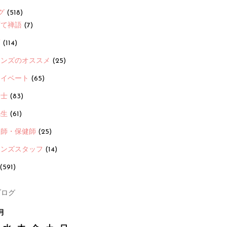
グ
(518)
育て禅語
(7)
画
(114)
ーンズのオススメ
(25)
ライベート
(65)
養士
(83)
先生
(61)
護師・保健師
(25)
ーンズスタッフ
(14)
(591)
ログ
月