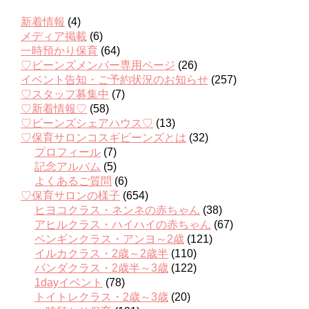
新着情報
(4)
メディア掲載
(6)
一時預かり保育
(64)
♡ビーンズメンバー専用ページ
(26)
イベント告知・ご予約状況のお知らせ
(257)
♡スタッフ募集中
(7)
♡新着情報♡
(58)
♡ビーンズシェアハウス♡
(13)
♡保育サロンコスギビーンズとは
(32)
プロフィール
(7)
記念アルバム
(5)
よくあるご質問
(6)
♡保育サロンの様子
(654)
ヒヨコクラス・ネンネの赤ちゃん
(38)
アヒルクラス・ハイハイの赤ちゃん
(67)
ペンギンクラス・アンヨ～2歳
(121)
イルカクラス・2歳～2歳半
(110)
パンダクラス・2歳半～3歳
(122)
1dayイベント
(78)
トイトレクラス・2歳～3歳
(20)