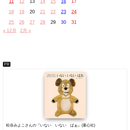
11
12
13
14
15
16
17
18
19
20
21
22
23
24
25
26
27
28
29
30
31
« 12月
2月 »
PR
松谷みよこさんの『いない いない ばぁ』(童心社)