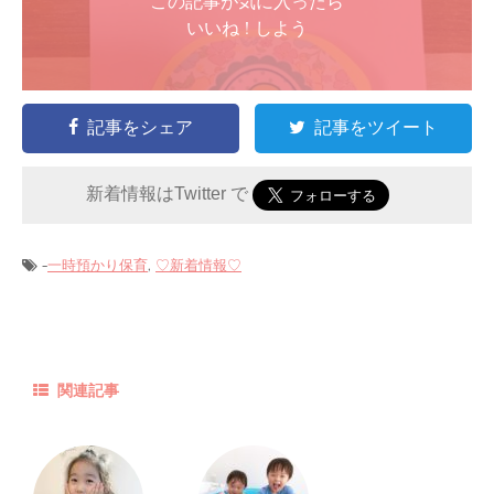
この記事が気に入ったら
いいね ! しよう
記事をシェア
記事をツイート
新着情報はTwitter で
-
,
一時預かり保育
♡新着情報♡
関連記事