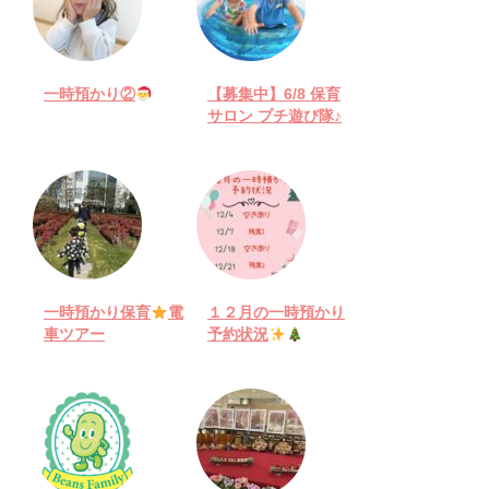
一時預かり②
【募集中】6/8 保育
サロン プチ遊び隊♪
一時預かり保育
電
１２月の一時預かり
車ツアー
予約状況