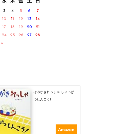
水
木
金
土
日
3
4
5
6
7
10
11
12
13
14
17
18
19
20
21
24
25
26
27
28
 »
はみがきれっしゃ しゅっぱ
つしんこう!
Amazon