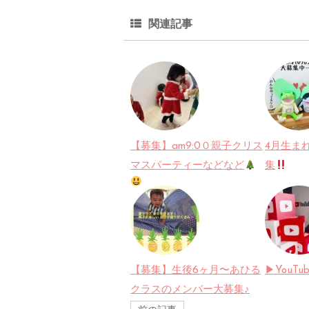
関連記事
【募集】am9:0０親子クリス
4月生ま
マスパーティーなどなど
集
【募集】生後6ヶ月〜あひる
▶︎YouT
クラスのメンバー大募集♪