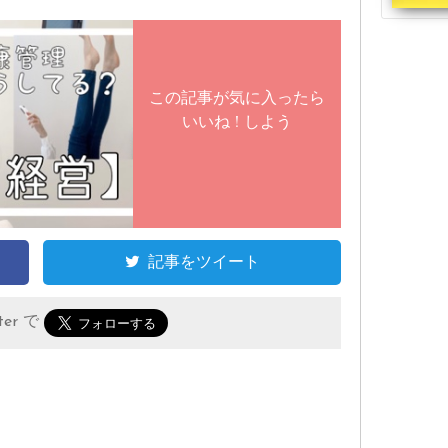
この記事が気に入ったら
いいね ! しよう
記事をツイート
er で