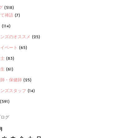
グ
(518)
育て禅語
(7)
画
(114)
ーンズのオススメ
(25)
ライベート
(65)
養士
(83)
先生
(61)
護師・保健師
(25)
ーンズスタッフ
(14)
(591)
ログ
月