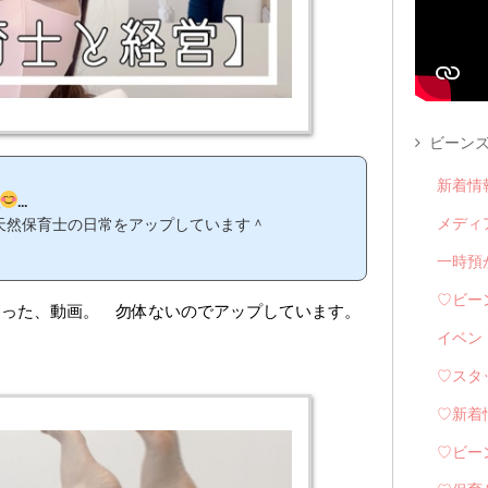
ビーンズ
新着情
...
メディ
天然保育士の日常をアップしています＾
一時預
♡ビー
まった、動画。 勿体ないのでアップしています。
イベン
♡スタ
♡新着
♡ビー