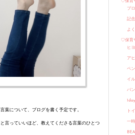
♡保育
プ
記
よ
♡保育
ヒ
ア
ペ
イル
パン
1d
た言葉について、ブログを書く予定です。
トイ
一
ずと言っていいほど、教えてくださる言葉のひとつ
BE