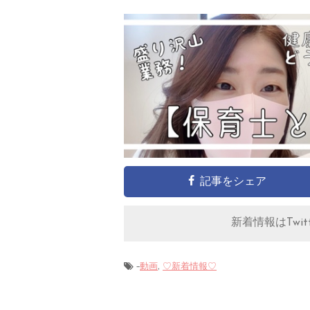
記事をシェア
新着情報はTwitt
-
,
動画
♡新着情報♡