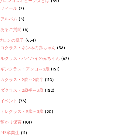
サロンコスギビーンズとは
(32)
ロフィール
(7)
念アルバム
(5)
くあるご質問
(6)
サロンの様子
(654)
ヨコクラス・ネンネの赤ちゃん
(38)
ヒルクラス・ハイハイの赤ちゃん
(67)
ンギンクラス・アンヨ～2歳
(121)
カクラス・2歳～2歳半
(110)
ダクラス・2歳半～3歳
(122)
ayイベント
(78)
トレクラス・2歳～3歳
(20)
時預かり保育
(101)
ANS卒業生
(11)