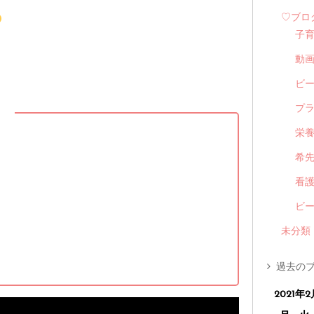
♡ブロ
子
動
ビ
プ
】
栄
希
看
ビ
未分類
過去のブ
2021年2