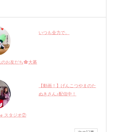
いつも全力で。
れのお友だち
大募
【動画！】げんこつやまのた
ぬきさん♪配信中！
ube スタジオ②