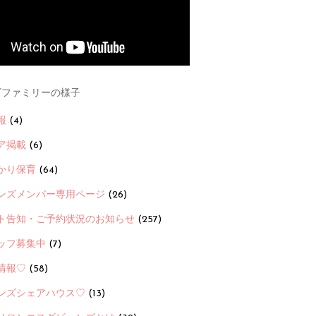
ファミリーの様子
報
(4)
ア掲載
(6)
かり保育
(64)
ンズメンバー専用ページ
(26)
ト告知・ご予約状況のお知らせ
(257)
ッフ募集中
(7)
情報♡
(58)
ンズシェアハウス♡
(13)