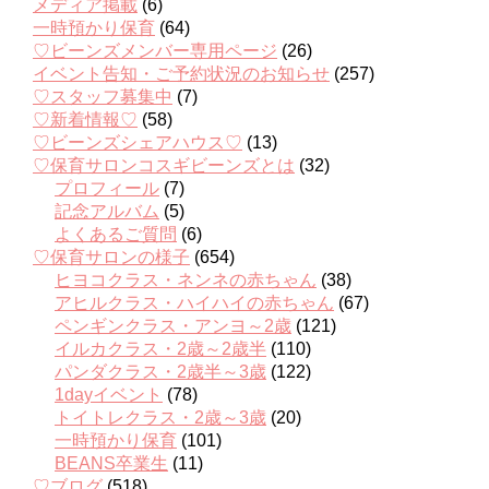
メディア掲載
(6)
一時預かり保育
(64)
♡ビーンズメンバー専用ページ
(26)
イベント告知・ご予約状況のお知らせ
(257)
♡スタッフ募集中
(7)
♡新着情報♡
(58)
♡ビーンズシェアハウス♡
(13)
♡保育サロンコスギビーンズとは
(32)
プロフィール
(7)
記念アルバム
(5)
よくあるご質問
(6)
♡保育サロンの様子
(654)
ヒヨコクラス・ネンネの赤ちゃん
(38)
アヒルクラス・ハイハイの赤ちゃん
(67)
ペンギンクラス・アンヨ～2歳
(121)
イルカクラス・2歳～2歳半
(110)
パンダクラス・2歳半～3歳
(122)
1dayイベント
(78)
トイトレクラス・2歳～3歳
(20)
一時預かり保育
(101)
BEANS卒業生
(11)
♡ブログ
(518)