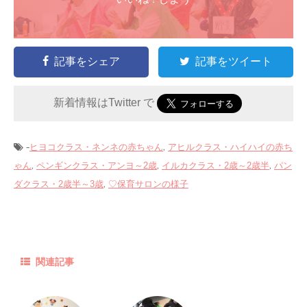
記事をシェア
記事をツイート
新着情報はTwitter で
-
,
ヒヨコクラス・ネンネの赤ちゃん
アヒルクラス・ハイハイの赤ち
,
,
,
ゃん
ペンギンクラス・アンヨ～2歳
イルカクラス・2歳～2歳半
パン
,
ダクラス・2歳半～3歳
♡保育サロンの様子
関連記事