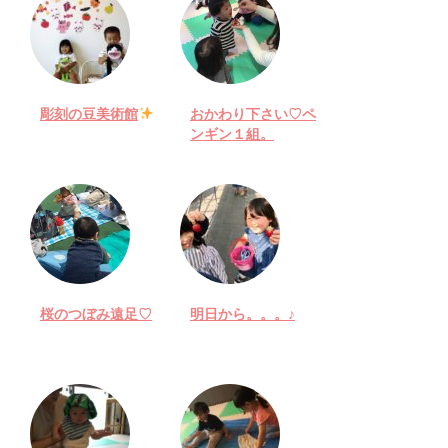
彫刻の豆美術館
おかわり下さい♡ペ
ンギン１組。
桜のつぼみ遠足♡
明日から。。。♪