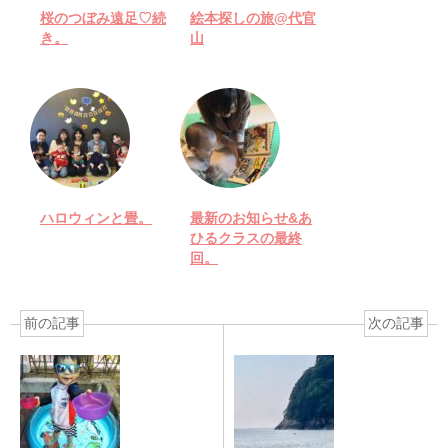
桜のつぼみ遠足♡続
絵本探しの旅@代官
き。
山
ハロウィンと畳。
最新のお知らせ&あ
ひるクラスの最終
回。
前の記事
次の記事