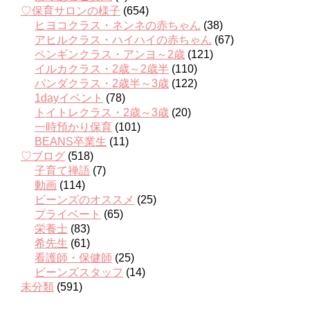
♡保育サロンの様子
(654)
ヒヨコクラス・ネンネの赤ちゃん
(38)
アヒルクラス・ハイハイの赤ちゃん
(67)
ペンギンクラス・アンヨ～2歳
(121)
イルカクラス・2歳～2歳半
(110)
パンダクラス・2歳半～3歳
(122)
1dayイベント
(78)
トイトレクラス・2歳～3歳
(20)
一時預かり保育
(101)
BEANS卒業生
(11)
♡ブログ
(518)
子育て禅語
(7)
動画
(114)
ビーンズのオススメ
(25)
プライベート
(65)
栄養士
(83)
希先生
(61)
看護師・保健師
(25)
ビーンズスタッフ
(14)
未分類
(591)