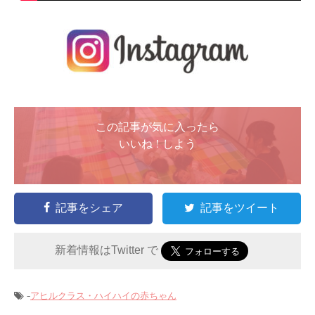
この記事が気に入ったら
いいね ! しよう
記事をシェア
記事をツイート
新着情報はTwitter で
-
アヒルクラス・ハイハイの赤ちゃん