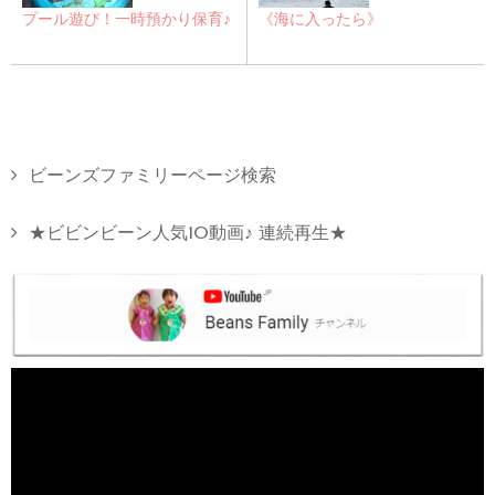
プール遊び！一時預かり保育♪
《海に入ったら》
ビーンズファミリーページ検索
★ビビンビーン人気10動画♪ 連続再生★