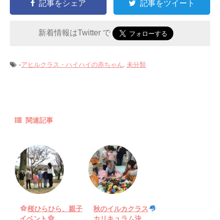
記事をシェア
記事をツイート
新着情報はTwitter で
-
,
アヒルクラス・ハイハイの赤ちゃん
未分類
関連記事
桜ひらひら、親子
秋のイルカクラス
イベント
カリキュラム決