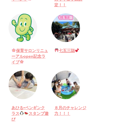
定！！
保育サロンリニュ
七五三詣
ーアルopen記念ラ
イブ
あひる•ペンギンク
８月のチャレンジ
ラス
スタンプ遊
力！！！
び