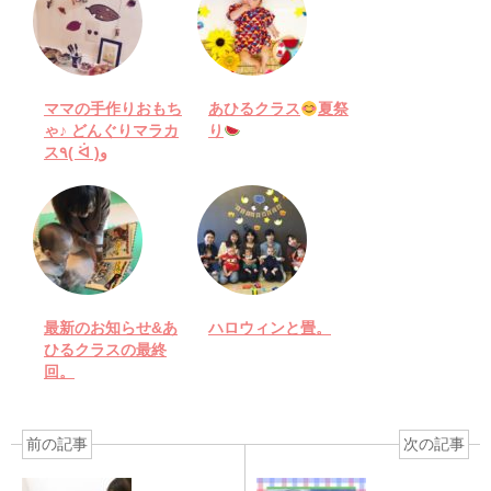
ママの手作りおもち
あひるクラス
夏祭
ゃ♪ どんぐりマラカ
り
ス٩( ᐛ )و
最新のお知らせ&あ
ハロウィンと畳。
ひるクラスの最終
回。
前の記事
次の記事