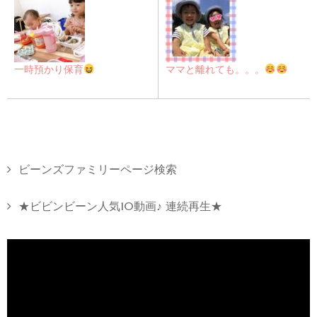
一時預かり保育
ママと離れても。。。
ビーンズファミリーページ検索
★ビビンビーン人気10動画♪ 連続再生★