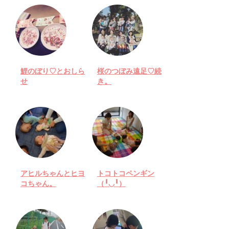
鯉のぼり♡とおしら
桜のつぼみ遠足♡続
せ
き。
アヒルちゃんとヒヨ
トコトコペンギン
コちゃん。
（╹◡╹）