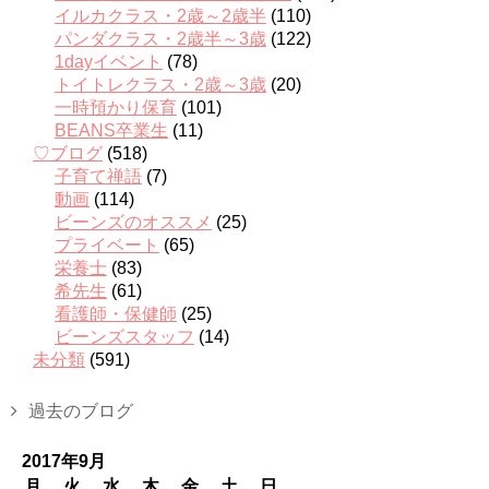
イルカクラス・2歳～2歳半
(110)
パンダクラス・2歳半～3歳
(122)
1dayイベント
(78)
トイトレクラス・2歳～3歳
(20)
一時預かり保育
(101)
BEANS卒業生
(11)
♡ブログ
(518)
子育て禅語
(7)
動画
(114)
ビーンズのオススメ
(25)
プライベート
(65)
栄養士
(83)
希先生
(61)
看護師・保健師
(25)
ビーンズスタッフ
(14)
未分類
(591)
過去のブログ
2017年9月
月
火
水
木
金
土
日