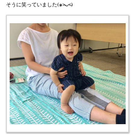
そうに笑っていました(๑˃̵ᴗ˂̵)