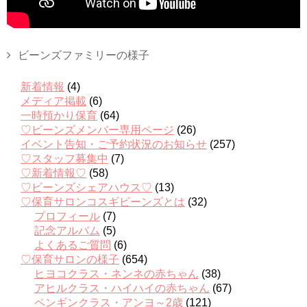
ビーンズファミリーの様子
新着情報
(4)
メディア掲載
(6)
一時預かり保育
(64)
♡ビーンズメンバー専用ページ
(26)
イベント告知・ご予約状況のお知らせ
(257)
♡スタッフ募集中
(7)
♡新着情報♡
(58)
♡ビーンズシェアハウス♡
(13)
♡保育サロンコスギビーンズとは
(32)
プロフィール
(7)
記念アルバム
(5)
よくあるご質問
(6)
♡保育サロンの様子
(654)
ヒヨコクラス・ネンネの赤ちゃん
(38)
アヒルクラス・ハイハイの赤ちゃん
(67)
ペンギンクラス・アンヨ～2歳
(121)