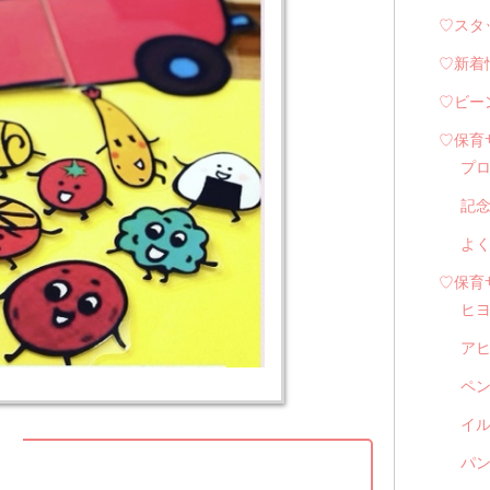
♡スタ
♡新着
♡ビー
♡保育
プ
記
よ
♡保育
ヒ
ア
ペ
イル
】
パン