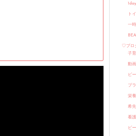
1d
トイ
一
BE
♡ブロ
子
動
ビ
プ
栄
希
看
ビ