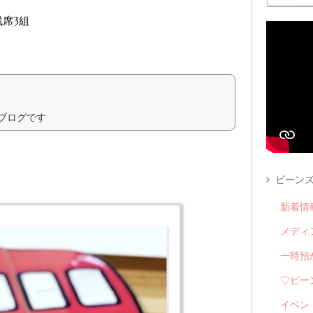
席3組
ブログです
ビーンズ
新着情
メディ
一時預
♡ビー
イベン