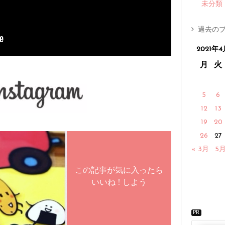
未分類
過去のブ
2021年4
月
火
5
6
12
13
19
20
26
27
« 3月
5月
この記事が気に入ったら
いいね ! しよう
PR