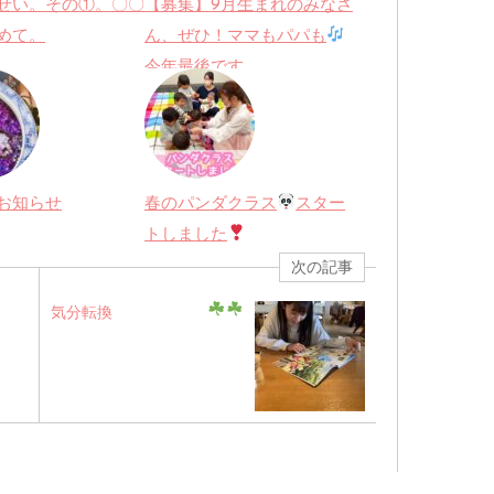
せい。その①。〇〇
【募集】9月生まれのみなさ
めて。
ん、ぜひ！ママもパパも
今年最後です。
お知らせ
春のパンダクラス
スター
トしました
次の記事
気分転換