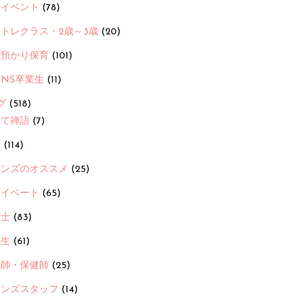
ayイベント
(78)
トレクラス・2歳～3歳
(20)
時預かり保育
(101)
ANS卒業生
(11)
グ
(518)
育て禅語
(7)
画
(114)
ーンズのオススメ
(25)
ライベート
(65)
養士
(83)
先生
(61)
護師・保健師
(25)
ーンズスタッフ
(14)