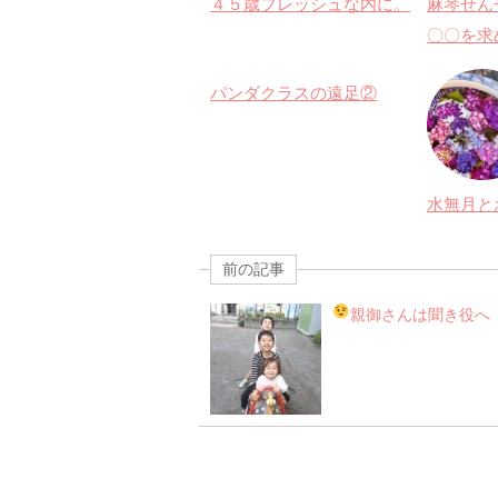
４５歳フレッシュな内に。
麻琴せん
〇〇を求
パンダクラスの遠足②
水無月と
前の記事
親御さんは聞き役へ