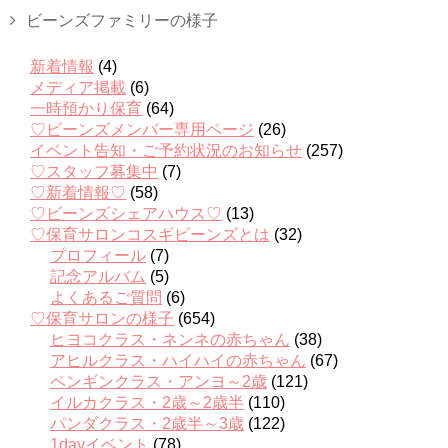
ビーンズファミリーの様子
新着情報
(4)
メディア掲載
(6)
一時預かり保育
(64)
♡ビーンズメンバー専用ページ
(26)
イベント告知・ご予約状況のお知らせ
(257)
♡スタッフ募集中
(7)
♡新着情報♡
(58)
♡ビーンズシェアハウス♡
(13)
♡保育サロンコスギビーンズとは
(32)
プロフィール
(7)
記念アルバム
(5)
よくあるご質問
(6)
♡保育サロンの様子
(654)
ヒヨコクラス・ネンネの赤ちゃん
(38)
アヒルクラス・ハイハイの赤ちゃん
(67)
ペンギンクラス・アンヨ～2歳
(121)
イルカクラス・2歳～2歳半
(110)
パンダクラス・2歳半～3歳
(122)
1dayイベント
(78)