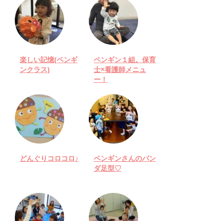
楽しい記憶(ペンギ
ペンギン１組。保育
ンクラス)
士×看護師メニュ
ー！
どんぐりコロコロ♪
ペンギンさんのパン
ダ足型♡