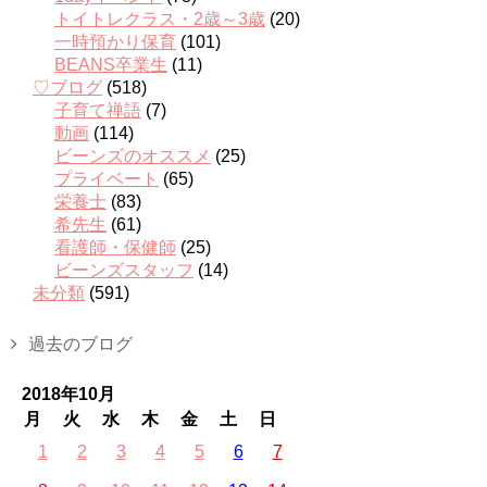
トイトレクラス・2歳～3歳
(20)
一時預かり保育
(101)
BEANS卒業生
(11)
♡ブログ
(518)
子育て禅語
(7)
動画
(114)
ビーンズのオススメ
(25)
プライベート
(65)
栄養士
(83)
希先生
(61)
看護師・保健師
(25)
ビーンズスタッフ
(14)
未分類
(591)
過去のブログ
2018年10月
月
火
水
木
金
土
日
1
2
3
4
5
6
7