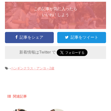
この記事が気に入ったら
いいね ! しよう
記事をシェア
記事をツイート
新着情報はTwitter で
-
ペンギンクラス・アンヨ～2歳
関連記事