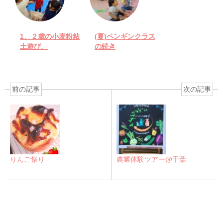
1、２歳の小麦粉粘
(夏)ペンギンクラス
土遊び。
の続き
前の記事
次の記事
りんご祭り
農業体験ツアー@千葉