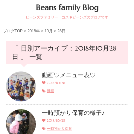
Beans family Blog
ビーンズファミリー コスギビーンズのブログです
ブログTOP
>
2018年
>
10月
>
28日
「 日別アーカイブ：2018年10月28
日 」 一覧
動画♡メニュー表♡
2018/10/28
動画
一時預かり保育の様子♪
2018/10/28
一時預かり保育