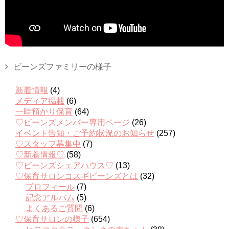
ビーンズファミリーの様子
新着情報
(4)
メディア掲載
(6)
一時預かり保育
(64)
♡ビーンズメンバー専用ページ
(26)
イベント告知・ご予約状況のお知らせ
(257)
♡スタッフ募集中
(7)
♡新着情報♡
(58)
♡ビーンズシェアハウス♡
(13)
♡保育サロンコスギビーンズとは
(32)
プロフィール
(7)
記念アルバム
(5)
よくあるご質問
(6)
♡保育サロンの様子
(654)