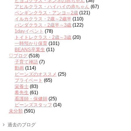
ヒヨコクラス・ネンネの赤ちゃん
(38)
アヒルクラス・ハイハイの赤ちゃん
(67)
ペンギンクラス・アンヨ～2歳
(121)
イルカクラス・2歳～2歳半
(110)
パンダクラス・2歳半～3歳
(122)
1dayイベント
(78)
トイトレクラス・2歳～3歳
(20)
一時預かり保育
(101)
BEANS卒業生
(11)
♡ブログ
(518)
子育て禅語
(7)
動画
(114)
ビーンズのオススメ
(25)
プライベート
(65)
栄養士
(83)
希先生
(61)
看護師・保健師
(25)
ビーンズスタッフ
(14)
未分類
(591)
過去のブログ