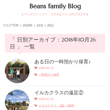
Beans family Blog
ビーンズファミリー コスギビーンズのブログです
ブログTOP
>
2018年
>
10月
>
26日
「 日別アーカイブ：2018年10月26
日 」 一覧
ある日の一時預かり保育♪
2018/10/26
一時預かり保育
イルカクラスの遠足②
2018/10/26
イルカクラス・2歳～2歳半