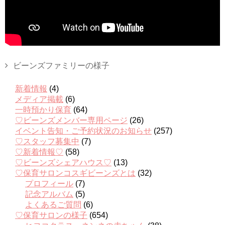
ビーンズファミリーの様子
新着情報
(4)
メディア掲載
(6)
一時預かり保育
(64)
♡ビーンズメンバー専用ページ
(26)
イベント告知・ご予約状況のお知らせ
(257)
♡スタッフ募集中
(7)
♡新着情報♡
(58)
♡ビーンズシェアハウス♡
(13)
♡保育サロンコスギビーンズとは
(32)
プロフィール
(7)
記念アルバム
(5)
よくあるご質問
(6)
♡保育サロンの様子
(654)