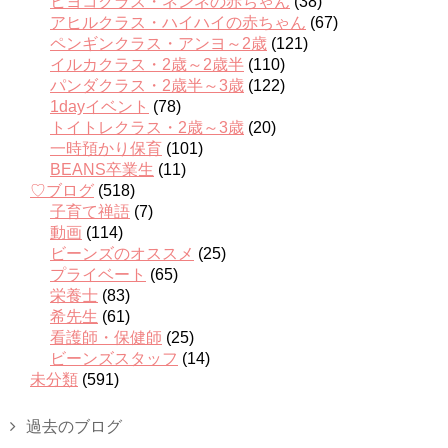
ヒヨコクラス・ネンネの赤ちゃん
(38)
アヒルクラス・ハイハイの赤ちゃん
(67)
ペンギンクラス・アンヨ～2歳
(121)
イルカクラス・2歳～2歳半
(110)
パンダクラス・2歳半～3歳
(122)
1dayイベント
(78)
トイトレクラス・2歳～3歳
(20)
一時預かり保育
(101)
BEANS卒業生
(11)
♡ブログ
(518)
子育て禅語
(7)
動画
(114)
ビーンズのオススメ
(25)
プライベート
(65)
栄養士
(83)
希先生
(61)
看護師・保健師
(25)
ビーンズスタッフ
(14)
未分類
(591)
過去のブログ