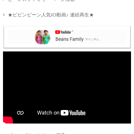
★ビビンビーン人気10動画♪ 連続再生★