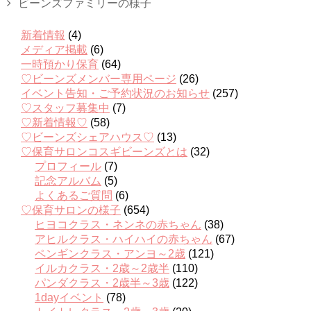
ビーンズファミリーの様子
新着情報
(4)
メディア掲載
(6)
一時預かり保育
(64)
♡ビーンズメンバー専用ページ
(26)
イベント告知・ご予約状況のお知らせ
(257)
♡スタッフ募集中
(7)
♡新着情報♡
(58)
♡ビーンズシェアハウス♡
(13)
♡保育サロンコスギビーンズとは
(32)
プロフィール
(7)
記念アルバム
(5)
よくあるご質問
(6)
♡保育サロンの様子
(654)
ヒヨコクラス・ネンネの赤ちゃん
(38)
アヒルクラス・ハイハイの赤ちゃん
(67)
ペンギンクラス・アンヨ～2歳
(121)
イルカクラス・2歳～2歳半
(110)
パンダクラス・2歳半～3歳
(122)
1dayイベント
(78)