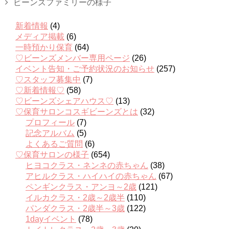
ビーンズファミリーの様子
新着情報
(4)
メディア掲載
(6)
一時預かり保育
(64)
♡ビーンズメンバー専用ページ
(26)
イベント告知・ご予約状況のお知らせ
(257)
♡スタッフ募集中
(7)
♡新着情報♡
(58)
♡ビーンズシェアハウス♡
(13)
♡保育サロンコスギビーンズとは
(32)
プロフィール
(7)
記念アルバム
(5)
よくあるご質問
(6)
♡保育サロンの様子
(654)
ヒヨコクラス・ネンネの赤ちゃん
(38)
アヒルクラス・ハイハイの赤ちゃん
(67)
ペンギンクラス・アンヨ～2歳
(121)
イルカクラス・2歳～2歳半
(110)
パンダクラス・2歳半～3歳
(122)
1dayイベント
(78)