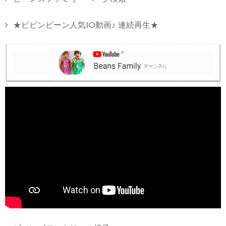
★ビビンビーン人気10動画♪ 連続再生★