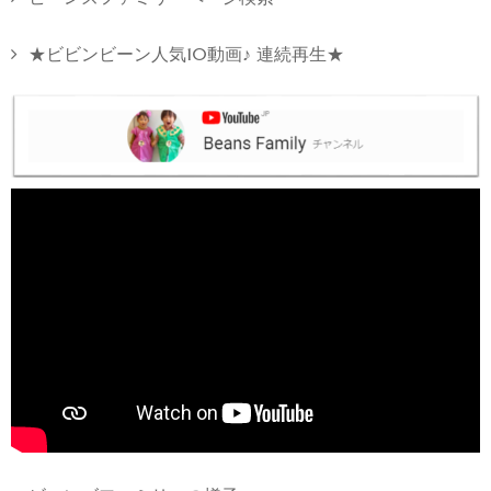
★ビビンビーン人気10動画♪ 連続再生★