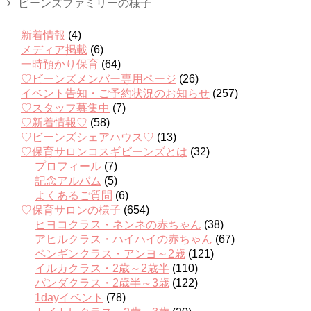
ビーンズファミリーの様子
新着情報
(4)
メディア掲載
(6)
一時預かり保育
(64)
♡ビーンズメンバー専用ページ
(26)
イベント告知・ご予約状況のお知らせ
(257)
♡スタッフ募集中
(7)
♡新着情報♡
(58)
♡ビーンズシェアハウス♡
(13)
♡保育サロンコスギビーンズとは
(32)
プロフィール
(7)
記念アルバム
(5)
よくあるご質問
(6)
♡保育サロンの様子
(654)
ヒヨコクラス・ネンネの赤ちゃん
(38)
アヒルクラス・ハイハイの赤ちゃん
(67)
ペンギンクラス・アンヨ～2歳
(121)
イルカクラス・2歳～2歳半
(110)
パンダクラス・2歳半～3歳
(122)
1dayイベント
(78)