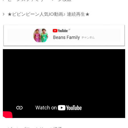
★ビビンビーン人気10動画♪ 連続再生★