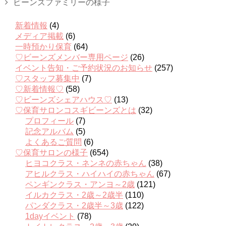
ビーンズファミリーの様子
新着情報
(4)
メディア掲載
(6)
一時預かり保育
(64)
♡ビーンズメンバー専用ページ
(26)
イベント告知・ご予約状況のお知らせ
(257)
♡スタッフ募集中
(7)
♡新着情報♡
(58)
♡ビーンズシェアハウス♡
(13)
♡保育サロンコスギビーンズとは
(32)
プロフィール
(7)
記念アルバム
(5)
よくあるご質問
(6)
♡保育サロンの様子
(654)
ヒヨコクラス・ネンネの赤ちゃん
(38)
アヒルクラス・ハイハイの赤ちゃん
(67)
ペンギンクラス・アンヨ～2歳
(121)
イルカクラス・2歳～2歳半
(110)
パンダクラス・2歳半～3歳
(122)
1dayイベント
(78)