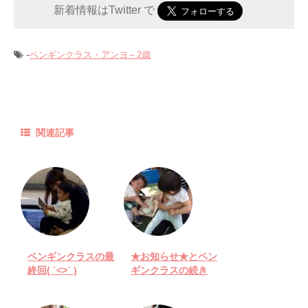
新着情報はTwitter で
-
ペンギンクラス・アンヨ～2歳
関連記事
ペンギンクラスの最
★お知らせ★とペン
終回( ˊ̱˂˃ˋ̱ )
ギンクラスの続き