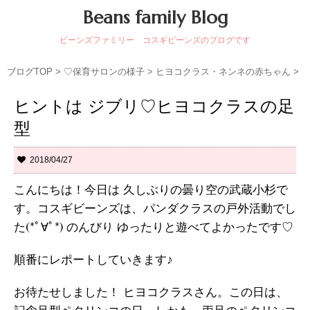
Beans family Blog
ビーンズファミリー コスギビーンズのブログです
ブログTOP
>
♡保育サロンの様子
>
ヒヨコクラス・ネンネの赤ちゃん
>
ヒントは ジブリ♡ヒヨコクラスの足
型
2018/04/27
こんにちは！今日は 久しぶりの曇り空の武蔵小杉で
す。コスギビーンズは、パンダクラスの戸外活動でし
た(*ﾟ∀ﾟ*) のんびり ゆったりと遊べてよかったです♡
順番にレポートしていきます♪
お待たせしました！ ヒヨコクラスさん。この日は、