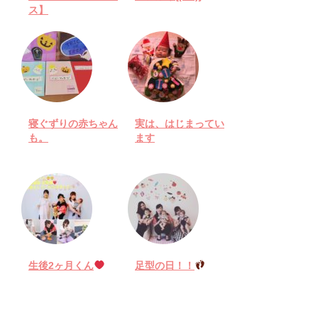
ス】
寝ぐずりの赤ちゃん
実は、はじまってい
も。
ます
生後2ヶ月くん
足型の日！！