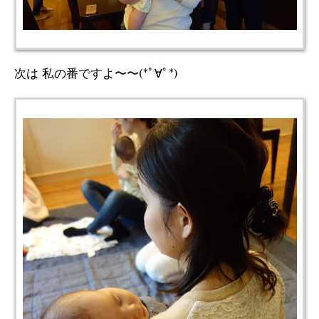
次は 私の番ですよ〜〜(*ﾟ∀ﾟ*)