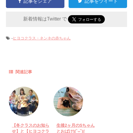
記事をシェア
記事をツイート
新着情報はTwitter で
-
ヒヨコクラス・ネンネの赤ちゃん
関連記事
【冬クラスのお知ら
生後2ヶ月のSちゃん
せ】と【ヒヨコクラ
とおばけƪ(˘⌣˘)ʃ