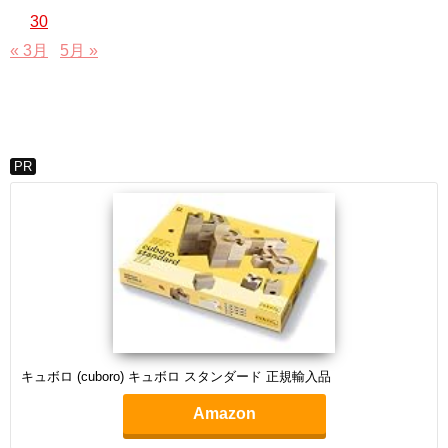
30
« 3月
5月 »
PR
キュボロ (cuboro) キュボロ スタンダード 正規輸入品
Amazon