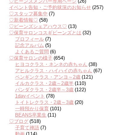
♡ビーンズメンバー専用ページ
(26)
イベント告知・ご予約状況のお知らせ
(257)
♡スタッフ募集中
(7)
♡新着情報♡
(58)
♡ビーンズシェアハウス♡
(13)
♡保育サロンコスギビーンズとは
(32)
プロフィール
(7)
記念アルバム
(5)
よくあるご質問
(6)
♡保育サロンの様子
(654)
ヒヨコクラス・ネンネの赤ちゃん
(38)
アヒルクラス・ハイハイの赤ちゃん
(67)
ペンギンクラス・アンヨ～2歳
(121)
イルカクラス・2歳～2歳半
(110)
パンダクラス・2歳半～3歳
(122)
1dayイベント
(78)
トイトレクラス・2歳～3歳
(20)
一時預かり保育
(101)
BEANS卒業生
(11)
♡ブログ
(518)
子育て禅語
(7)
動画
(114)