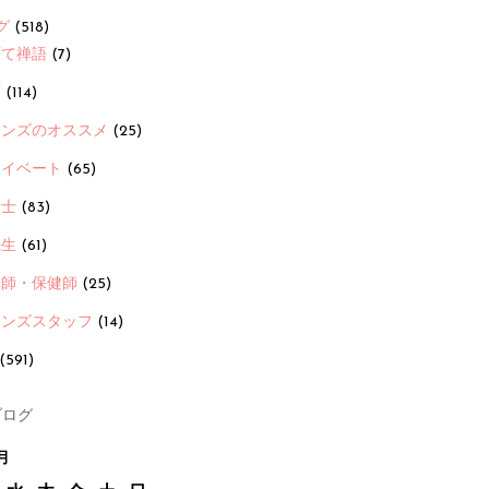
グ
(518)
育て禅語
(7)
画
(114)
ーンズのオススメ
(25)
ライベート
(65)
養士
(83)
先生
(61)
護師・保健師
(25)
ーンズスタッフ
(14)
(591)
ログ
月