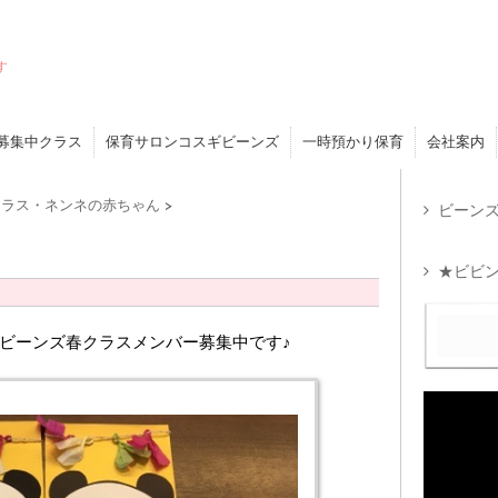
す
募集中クラス
保育サロンコスギビーンズ
一時預かり保育
会社案内
クラス・ネンネの赤ちゃん
>
ビーンズ
★ビビン
ギビーンズ春クラスメンバー募集中です♪