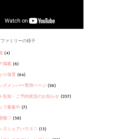
ファミリーの様子
報
(4)
ア掲載
(6)
かり保育
(64)
ンズメンバー専用ページ
(26)
ト告知・ご予約状況のお知らせ
(257)
ッフ募集中
(7)
情報♡
(58)
ンズシェアハウス♡
(13)