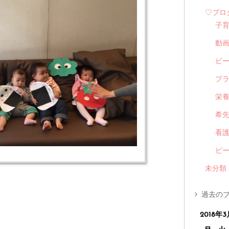
♡ブロ
子
動
ビ
プ
栄
希
看
ビ
未分類
過去のブ
2018年3