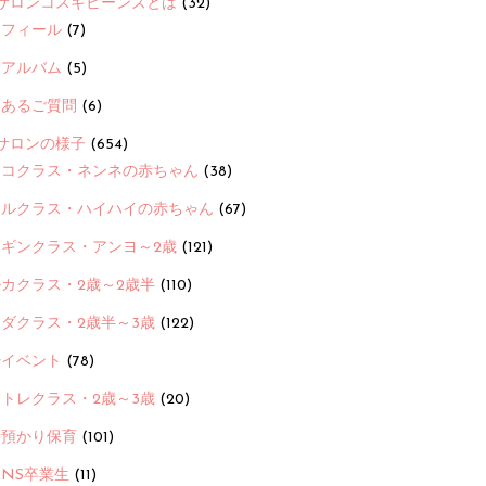
サロンコスギビーンズとは
(32)
ロフィール
(7)
念アルバム
(5)
くあるご質問
(6)
サロンの様子
(654)
ヨコクラス・ネンネの赤ちゃん
(38)
ヒルクラス・ハイハイの赤ちゃん
(67)
ンギンクラス・アンヨ～2歳
(121)
カクラス・2歳～2歳半
(110)
ダクラス・2歳半～3歳
(122)
ayイベント
(78)
トレクラス・2歳～3歳
(20)
時預かり保育
(101)
ANS卒業生
(11)