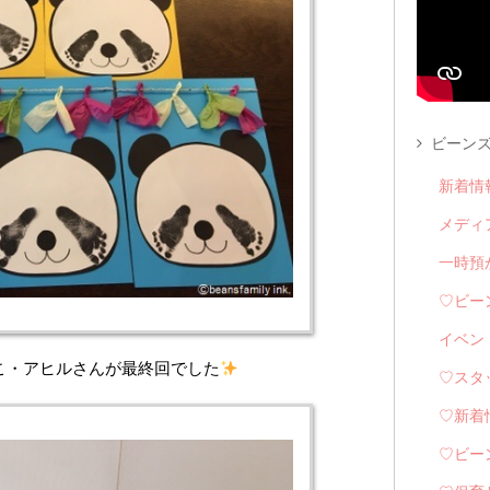
ビーンズ
新着情
メディ
一時預
♡ビー
イベン
こ・アヒルさんが最終回でした
♡スタ
♡新着
♡ビー