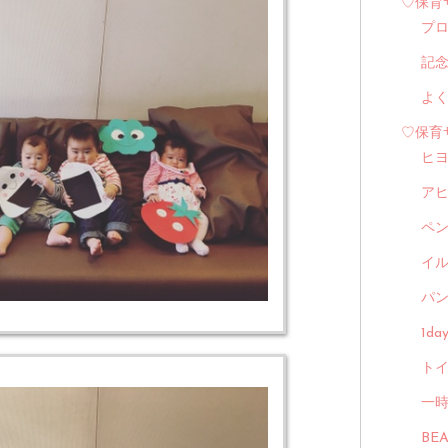
♡保育
プ
記
よ
♡保育
ヒ
ア
ペ
イル
パン
1d
トイ
一
BE