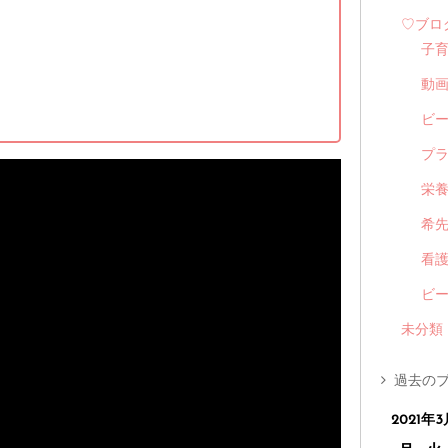
♡ブロ
子
動
ビ
プ
栄
希
看
ビ
未分類
過去のブ
2021年3