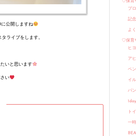
♡保育
プ
記
0に公開しますね
よ
インスタライブをします。
♡保育
ヒ
ア
したいと思います
ペ
ださい
イル
パン
1d
】
トイ
一
BE