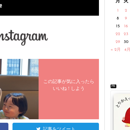
月
火
1
2
8
9
15
16
22
23
29
30
« 2月
4月
この記事が気に入ったら
PR
いいね ! しよう
記事をツイート