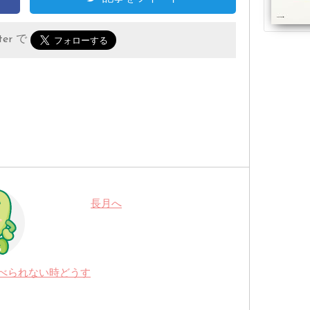
er で
長月へ
べられない時どうす