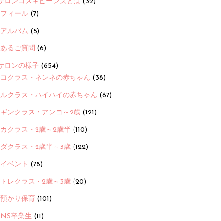
サロンコスギビーンズとは
(32)
ロフィール
(7)
念アルバム
(5)
くあるご質問
(6)
サロンの様子
(654)
ヨコクラス・ネンネの赤ちゃん
(38)
ヒルクラス・ハイハイの赤ちゃん
(67)
ンギンクラス・アンヨ～2歳
(121)
カクラス・2歳～2歳半
(110)
ダクラス・2歳半～3歳
(122)
ayイベント
(78)
トレクラス・2歳～3歳
(20)
時預かり保育
(101)
ANS卒業生
(11)