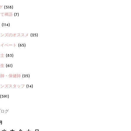
グ
(518)
育て禅語
(7)
画
(114)
ーンズのオススメ
(25)
ライベート
(65)
養士
(83)
先生
(61)
護師・保健師
(25)
ーンズスタッフ
(14)
(591)
ログ
月