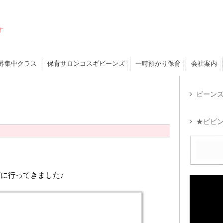
す
募集中クラス
保育サロンコスギビーンズ
一時預かり保育
会社案内
ビーンズ
★ビビン
に行ってきました♪