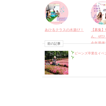
あひるクラスの水遊び！
【募集】
ん、ぜひ
今年最後
前の記事
ビーンズ卒業生イベ