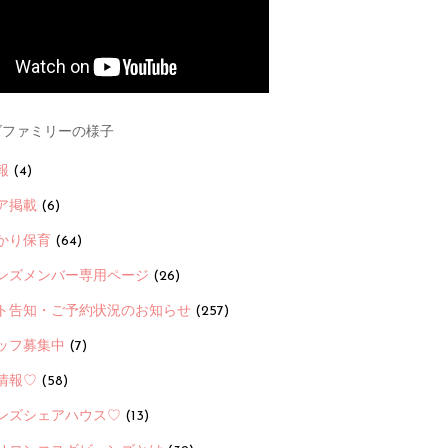
ファミリーの様子
報
(4)
ア掲載
(6)
かり保育
(64)
ンズメンバー専用ページ
(26)
ト告知・ご予約状況のお知らせ
(257)
ッフ募集中
(7)
情報♡
(58)
ンズシェアハウス♡
(13)