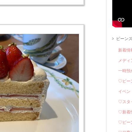
ビーンズ
新着情
メディ
一時預
♡ビー
イベン
♡スタ
♡新着
♡ビー