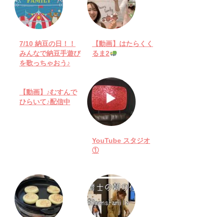
7/10 納豆の日！！
【動画】はたらくく
みんなで納豆手遊び
るま2
を歌っちゃおう♪
【動画】♪むすんで
ひらいて♪配信中
YouTube スタジオ
①