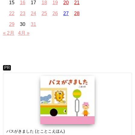
15
16
17
18
19
20
21
22
23
24
25
26
27
28
29
30
31
« 2月
4月 »
PR
バスがきました (とことこえほん)