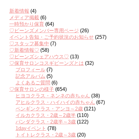
新着情報
(4)
メディア掲載
(6)
一時預かり保育
(64)
♡ビーンズメンバー専用ページ
(26)
イベント告知・ご予約状況のお知らせ
(257)
♡スタッフ募集中
(7)
♡新着情報♡
(58)
♡ビーンズシェアハウス♡
(13)
♡保育サロンコスギビーンズとは
(32)
プロフィール
(7)
記念アルバム
(5)
よくあるご質問
(6)
♡保育サロンの様子
(654)
ヒヨコクラス・ネンネの赤ちゃん
(38)
アヒルクラス・ハイハイの赤ちゃん
(67)
ペンギンクラス・アンヨ～2歳
(121)
イルカクラス・2歳～2歳半
(110)
パンダクラス・2歳半～3歳
(122)
1dayイベント
(78)
トイトレクラス・2歳～3歳
(20)