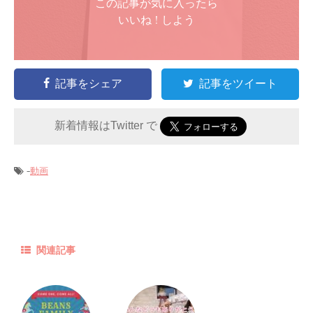
この記事が気に入ったら
いいね ! しよう
記事をシェア
記事をツイート
新着情報はTwitter で
-
動画
関連記事