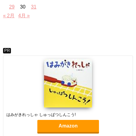
29
30
31
« 2月
4月 »
PR
はみがきれっしゃ しゅっぱつしんこう!
Amazon