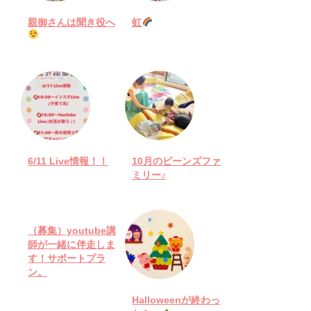
親御さんは聞き役へ
虹
6/11 Live情報！！
10月のビーンズファ
ミリー♪
（募集）youtube講
師が一緒に伴走しま
す！サポートプラ
ン。
Halloweenが終わっ