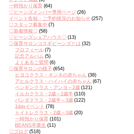
一時預かり保育
(64)
♡ビーンズメンバー専用ページ
(26)
イベント告知・ご予約状況のお知らせ
(257)
♡スタッフ募集中
(7)
♡新着情報♡
(58)
♡ビーンズシェアハウス♡
(13)
♡保育サロンコスギビーンズとは
(32)
プロフィール
(7)
記念アルバム
(5)
よくあるご質問
(6)
♡保育サロンの様子
(654)
ヒヨコクラス・ネンネの赤ちゃん
(38)
アヒルクラス・ハイハイの赤ちゃん
(67)
ペンギンクラス・アンヨ～2歳
(121)
イルカクラス・2歳～2歳半
(110)
パンダクラス・2歳半～3歳
(122)
1dayイベント
(78)
トイトレクラス・2歳～3歳
(20)
一時預かり保育
(101)
BEANS卒業生
(11)
♡ブログ
(518)