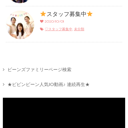
スタッフ募集中
2020/10/01
,
♡スタッフ募集中
未分類
ビーンズファミリーページ検索
★ビビンビーン人気10動画♪ 連続再生★