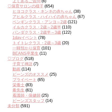
よくあるご質問
(6)
♡保育サロンの様子
(654)
ヒヨコクラス・ネンネの赤ちゃん
(38)
アヒルクラス・ハイハイの赤ちゃん
(67)
ペンギンクラス・アンヨ～2歳
(121)
イルカクラス・2歳～2歳半
(110)
パンダクラス・2歳半～3歳
(122)
1dayイベント
(78)
トイトレクラス・2歳～3歳
(20)
一時預かり保育
(101)
BEANS卒業生
(11)
♡ブログ
(518)
子育て禅語
(7)
動画
(114)
ビーンズのオススメ
(25)
プライベート
(65)
栄養士
(83)
希先生
(61)
看護師・保健師
(25)
ビーンズスタッフ
(14)
未分類
(591)