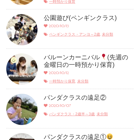
一時預かり保育
公園遊び(ペンギンクラス)
2020/10/13
,
ペンギンクラス・アンヨ～2歳
未分類
バルーンカーニバル
(先週の
金曜日の一時預かり保育)
2020/10/12
,
一時預かり保育
未分類
パンダクラスの遠足②
2020/10/07
,
パンダクラス・2歳半～3歳
未分類
パンダクラスの遠足①