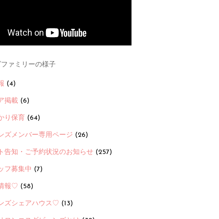
ファミリーの様子
報
(4)
ア掲載
(6)
かり保育
(64)
ンズメンバー専用ページ
(26)
ト告知・ご予約状況のお知らせ
(257)
ッフ募集中
(7)
情報♡
(58)
ンズシェアハウス♡
(13)