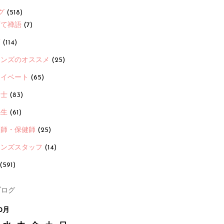
グ
(518)
育て禅語
(7)
画
(114)
ーンズのオススメ
(25)
ライベート
(65)
養士
(83)
先生
(61)
護師・保健師
(25)
ーンズスタッフ
(14)
(591)
ログ
0月