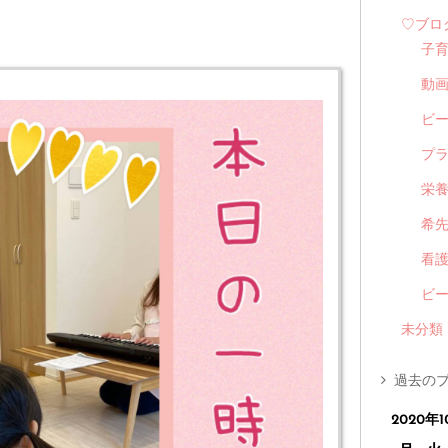
♡ブロ
子
動
ビ
プ
栄
希
看
ビ
未分類
過去のブ
2020年1