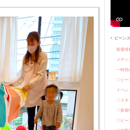
ビーンズ
新着情
メディ
一時預
♡ビー
イベン
♡スタ
♡新着
♡ビー