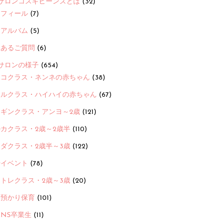
サロンコスギビーンズとは
(32)
ロフィール
(7)
念アルバム
(5)
くあるご質問
(6)
サロンの様子
(654)
ヨコクラス・ネンネの赤ちゃん
(38)
ヒルクラス・ハイハイの赤ちゃん
(67)
ンギンクラス・アンヨ～2歳
(121)
カクラス・2歳～2歳半
(110)
ダクラス・2歳半～3歳
(122)
ayイベント
(78)
トレクラス・2歳～3歳
(20)
時預かり保育
(101)
ANS卒業生
(11)