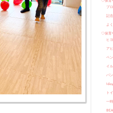
♡保育
プ
記
よ
♡保育
ヒ
ア
ペ
イル
パン
1d
トイ
一
BE