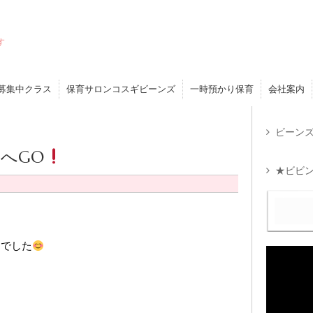
す
募集中クラス
保育サロンコスギビーンズ
一時預かり保育
会社案内
ビーンズ
へGO
★ビビン
日でした