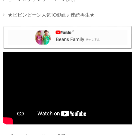
★ビビンビーン人気10動画♪ 連続再生★