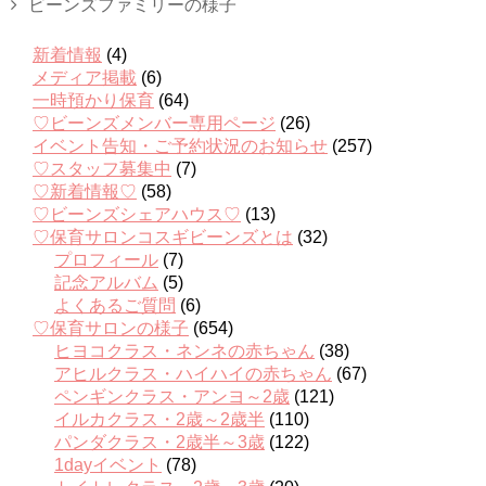
ビーンズファミリーの様子
新着情報
(4)
メディア掲載
(6)
一時預かり保育
(64)
♡ビーンズメンバー専用ページ
(26)
イベント告知・ご予約状況のお知らせ
(257)
♡スタッフ募集中
(7)
♡新着情報♡
(58)
♡ビーンズシェアハウス♡
(13)
♡保育サロンコスギビーンズとは
(32)
プロフィール
(7)
記念アルバム
(5)
よくあるご質問
(6)
♡保育サロンの様子
(654)
ヒヨコクラス・ネンネの赤ちゃん
(38)
アヒルクラス・ハイハイの赤ちゃん
(67)
ペンギンクラス・アンヨ～2歳
(121)
イルカクラス・2歳～2歳半
(110)
パンダクラス・2歳半～3歳
(122)
1dayイベント
(78)