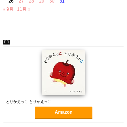
26
27
28
29
30
31
« 9月
11月 »
PR
とりかえっこ とりかえっこ
Amazon