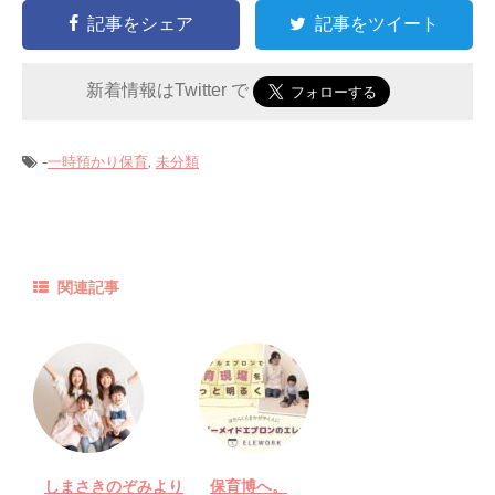
記事をシェア
記事をツイート
新着情報はTwitter で
-
,
一時預かり保育
未分類
関連記事
しまさきのぞみより
保育博へ。