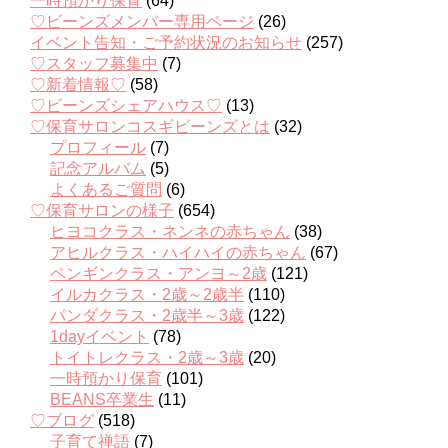
一時預かり保育
(64)
♡ビーンズメンバー専用ページ
(26)
イベント告知・ご予約状況のお知らせ
(257)
♡スタッフ募集中
(7)
♡新着情報♡
(58)
♡ビーンズシェアハウス♡
(13)
♡保育サロンコスギビーンズとは
(32)
プロフィール
(7)
記念アルバム
(5)
よくあるご質問
(6)
♡保育サロンの様子
(654)
ヒヨコクラス・ネンネの赤ちゃん
(38)
アヒルクラス・ハイハイの赤ちゃん
(67)
ペンギンクラス・アンヨ～2歳
(121)
イルカクラス・2歳～2歳半
(110)
パンダクラス・2歳半～3歳
(122)
1dayイベント
(78)
トイトレクラス・2歳～3歳
(20)
一時預かり保育
(101)
BEANS卒業生
(11)
♡ブログ
(518)
子育て禅語
(7)