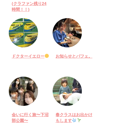
(クラファン残り24
時間！！)
ドクターイエロー
お知らせとパフェ。
会いに行く旅〜下沼
春クラスはお出かけ
部公園〜
もします