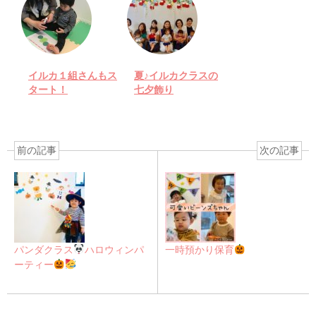
イルカ１組さんもス
夏♪イルカクラスの
タート！
七夕飾り
前の記事
次の記事
パンダクラス
ハロウィンパ
一時預かり保育
ーティー