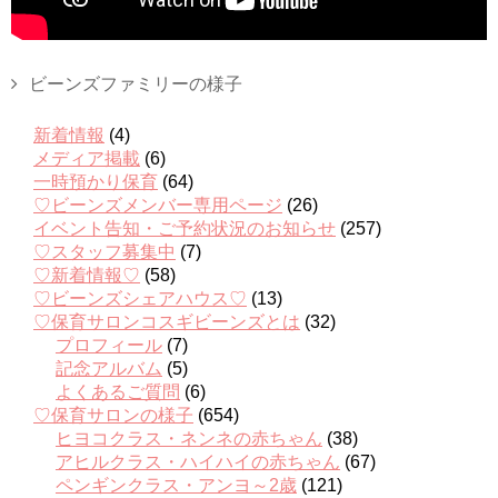
ビーンズファミリーの様子
新着情報
(4)
メディア掲載
(6)
一時預かり保育
(64)
♡ビーンズメンバー専用ページ
(26)
イベント告知・ご予約状況のお知らせ
(257)
♡スタッフ募集中
(7)
♡新着情報♡
(58)
♡ビーンズシェアハウス♡
(13)
♡保育サロンコスギビーンズとは
(32)
プロフィール
(7)
記念アルバム
(5)
よくあるご質問
(6)
♡保育サロンの様子
(654)
ヒヨコクラス・ネンネの赤ちゃん
(38)
アヒルクラス・ハイハイの赤ちゃん
(67)
ペンギンクラス・アンヨ～2歳
(121)