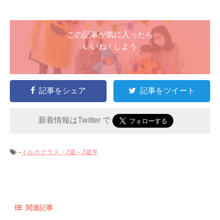
この記事が気に入ったら
いいね ! しよう
記事をシェア
記事をツイート
新着情報はTwitter で
-
イルカクラス・2歳～2歳半
関連記事