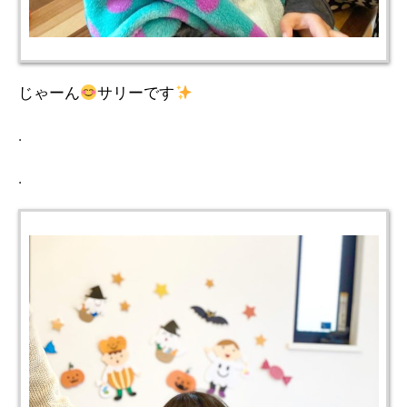
じゃーん
サリーです
.
.