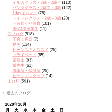
イルカクラス・2歳～2歳半
(110)
パンダクラス・2歳半～3歳
(122)
1dayイベント
(78)
トイトレクラス・2歳～3歳
(20)
一時預かり保育
(101)
BEANS卒業生
(11)
♡ブログ
(518)
子育て禅語
(7)
動画
(114)
ビーンズのオススメ
(25)
プライベート
(65)
栄養士
(83)
希先生
(61)
看護師・保健師
(25)
ビーンズスタッフ
(14)
未分類
(591)
過去のブログ
2020年10月
月
火
水
木
金
土
日