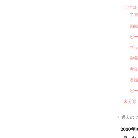
♡ブロ
子
動
ビ
プ
栄
希
看
ビ
未分類
過去のブ
2020年1