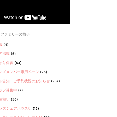
ファミリーの様子
報
(4)
ア掲載
(6)
かり保育
(64)
ンズメンバー専用ページ
(26)
ト告知・ご予約状況のお知らせ
(257)
ッフ募集中
(7)
情報♡
(58)
ンズシェアハウス♡
(13)