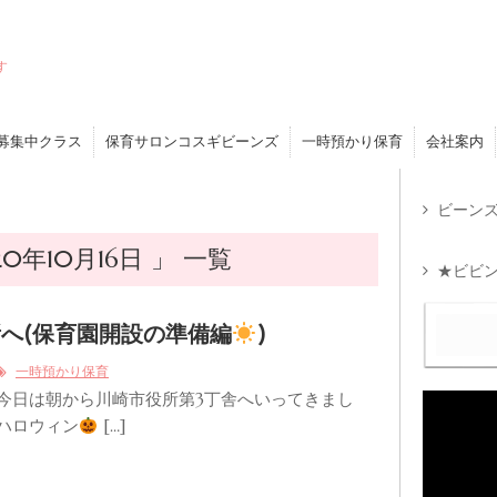
す
募集中クラス
保育サロンコスギビーンズ
一時預かり保育
会社案内
ビーンズ
年10月16日 」 一覧
★ビビン
へ(保育園開設の準備編
)
一時預かり保育
 今日は朝から川崎市役所第3丁舎へいってきまし
がハロウィン
[…]