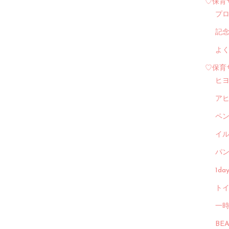
♡保育
プ
記
よ
♡保育
ヒ
ア
ペ
イル
パン
1d
トイ
一
BE