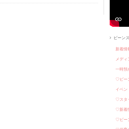
ビーンズ
新着情
メディ
一時預
♡ビー
イベン
♡スタ
♡新着
♡ビー