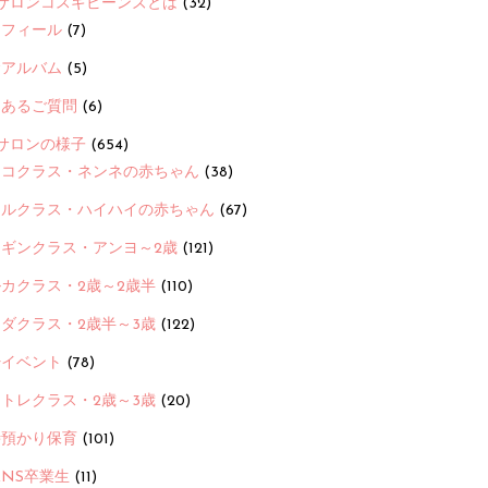
サロンコスギビーンズとは
(32)
ロフィール
(7)
念アルバム
(5)
くあるご質問
(6)
サロンの様子
(654)
ヨコクラス・ネンネの赤ちゃん
(38)
ヒルクラス・ハイハイの赤ちゃん
(67)
ンギンクラス・アンヨ～2歳
(121)
カクラス・2歳～2歳半
(110)
ダクラス・2歳半～3歳
(122)
ayイベント
(78)
トレクラス・2歳～3歳
(20)
時預かり保育
(101)
ANS卒業生
(11)