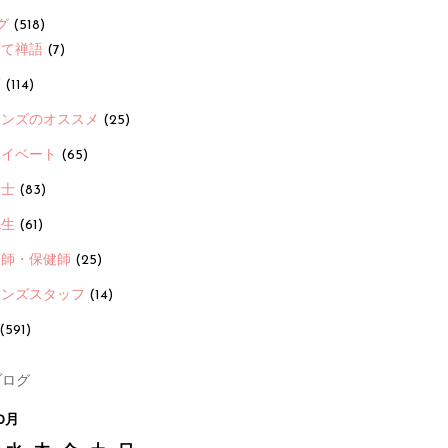
グ
(518)
育て禅語
(7)
画
(114)
ーンズのオススメ
(25)
ライベート
(65)
養士
(83)
先生
(61)
護師・保健師
(25)
ーンズスタッフ
(14)
(591)
ログ
0月