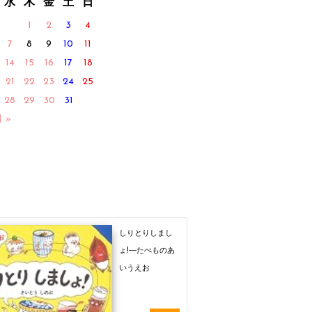
水
木
金
土
日
1
2
3
4
7
8
9
10
11
14
15
16
17
18
21
22
23
24
25
28
29
30
31
月 »
しりとりしまし
ょ!―たべものあ
いうえお