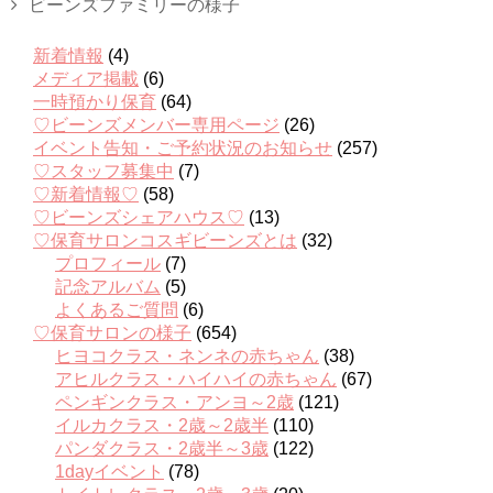
ビーンズファミリーの様子
新着情報
(4)
メディア掲載
(6)
一時預かり保育
(64)
♡ビーンズメンバー専用ページ
(26)
イベント告知・ご予約状況のお知らせ
(257)
♡スタッフ募集中
(7)
♡新着情報♡
(58)
♡ビーンズシェアハウス♡
(13)
♡保育サロンコスギビーンズとは
(32)
プロフィール
(7)
記念アルバム
(5)
よくあるご質問
(6)
♡保育サロンの様子
(654)
ヒヨコクラス・ネンネの赤ちゃん
(38)
アヒルクラス・ハイハイの赤ちゃん
(67)
ペンギンクラス・アンヨ～2歳
(121)
イルカクラス・2歳～2歳半
(110)
パンダクラス・2歳半～3歳
(122)
1dayイベント
(78)