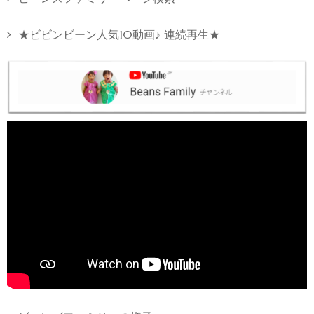
★ビビンビーン人気10動画♪ 連続再生★