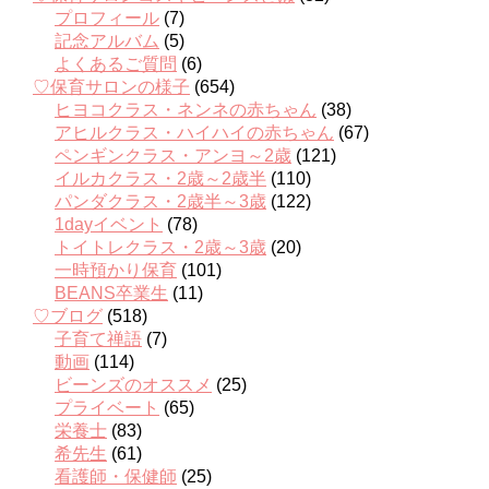
プロフィール
(7)
記念アルバム
(5)
よくあるご質問
(6)
♡保育サロンの様子
(654)
ヒヨコクラス・ネンネの赤ちゃん
(38)
アヒルクラス・ハイハイの赤ちゃん
(67)
ペンギンクラス・アンヨ～2歳
(121)
イルカクラス・2歳～2歳半
(110)
パンダクラス・2歳半～3歳
(122)
1dayイベント
(78)
トイトレクラス・2歳～3歳
(20)
一時預かり保育
(101)
BEANS卒業生
(11)
♡ブログ
(518)
子育て禅語
(7)
動画
(114)
ビーンズのオススメ
(25)
プライベート
(65)
栄養士
(83)
希先生
(61)
看護師・保健師
(25)