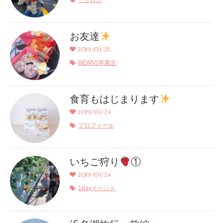
♡ブログ
お友達
2019/03/25
BEANS卒業生
食育もはじまります
2019/03/24
プロフィール
いちご狩り
①
2019/03/24
1dayイベント